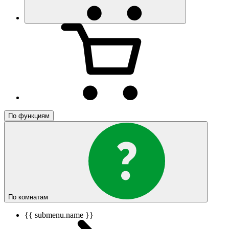
По функциям
По комнатам
{{ submenu.name }}