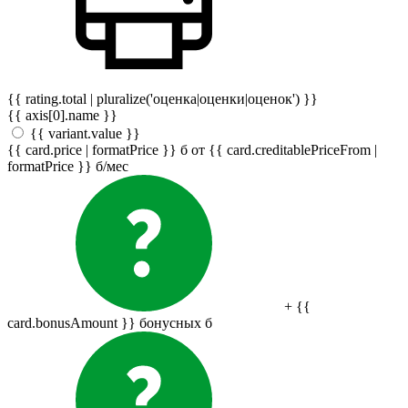
{{ rating.total | pluralize('оценка|оценки|оценок') }}
{{ axis[0].name }}
{{ variant.value }}
{{ card.price | formatPrice }}
б
от {{ card.creditablePriceFrom |
formatPrice }}
б
/мес
+ {{
card.bonusAmount }} бонусных
б