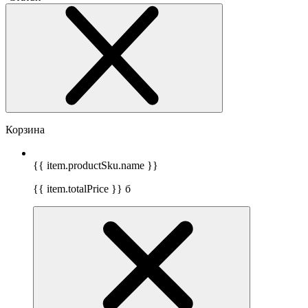
Корзина
{{ item.productSku.name }}
{{ item.totalPrice }}
б