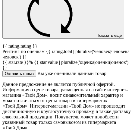
Показать ещё
{{ rating.rating }}
Рейтинг по оценкам {{ rating.total | pluralize('человек|человека|
человек') }}
{{ star.rate }}%
{{ star.value | pluralize('оценка|оценки|оценок')
}}
Вы уже оценивали данный товар.
Оставить отзыв
Данное предложение не является публичной офертой.
Информация о цене товара, размещенная на сайте интернет-
магазина «Твой Дом», носит ознакомительный характер и
может отличаться от цены товара в гипермаркетах
«Твой Дом». Интернет-магазин «Твой Дом» не производит
дистанционную и круглосуточную продажу, а также доставку
алкогольной продукции. Покупатель может приобрести
указанный товар только самовывозом из гипермаркета
«Твой Дом»