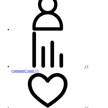
{{
compareCount }}
{{