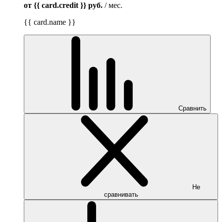
от {{ card.credit }}
руб.
/ мес.
{{ card.name }}
Сравнить
Не
сравнивать