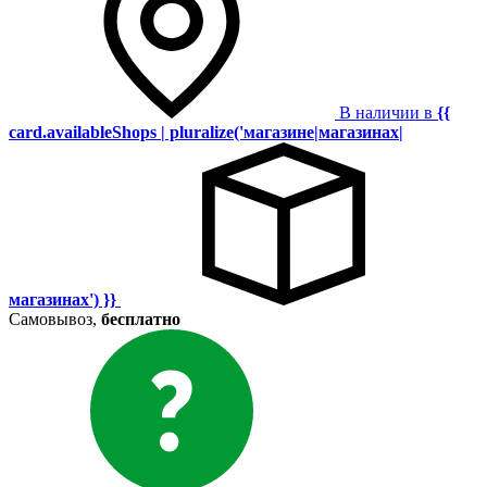
В наличии в
{{
card.availableShops | pluralize('магазине|магазинах|
магазинах') }}
Самовывоз,
бесплатно