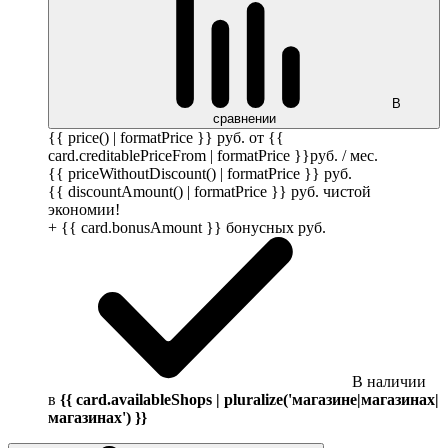
В
сравнении
{{ price() | formatPrice }}
руб.
от {{
card.creditablePriceFrom | formatPrice }}
руб.
/ мес.
{{ priceWithoutDiscount() | formatPrice }}
руб.
{{ discountAmount() | formatPrice }}
руб.
чистой
экономии!
+ {{ card.bonusAmount }} бонусных
руб.
В наличии
в
{{ card.availableShops | pluralize('магазине|магазинах|
магазинах') }}