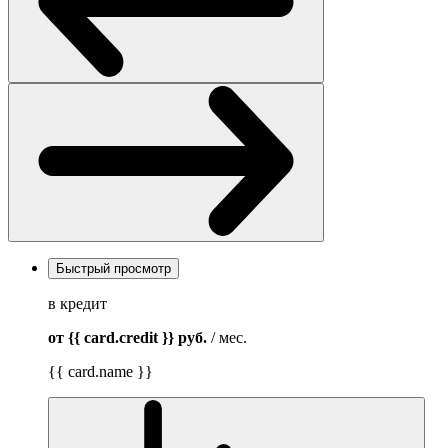
Быстрый просмотр
в кредит
от {{ card.credit }}
руб.
/ мес.
{{ card.name }}