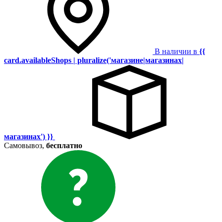
В наличии в
{{
card.availableShops | pluralize('магазине|магазинах|
магазинах') }}
Самовывоз,
бесплатно