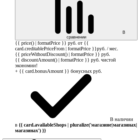
В
сравнении
{{ price() | formatPrice }}
руб.
от {{
card.creditablePriceFrom | formatPrice }}
руб.
/ мес.
{{ priceWithoutDiscount() | formatPrice }}
руб.
{{ discountAmount() | formatPrice }}
руб.
чистой
экономии!
+ {{ card.bonusAmount }} бонусных
руб.
В наличии
в
{{ card.availableShops | pluralize('магазине|магазинах|
магазинах') }}