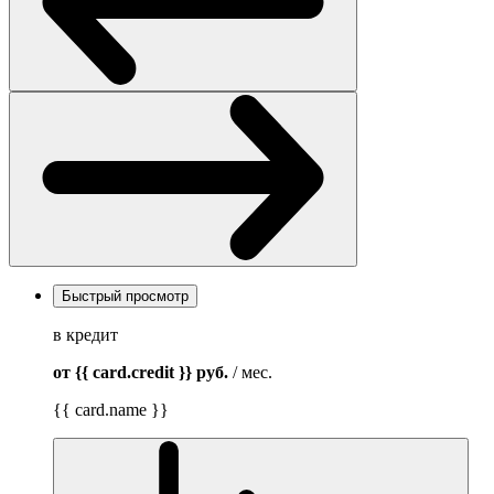
Быстрый просмотр
в кредит
от {{ card.credit }}
руб.
/ мес.
{{ card.name }}