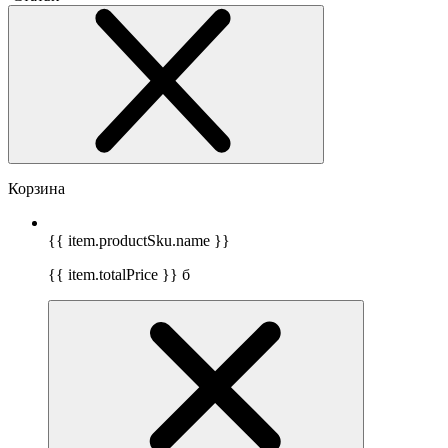
Корзина
{{ item.productSku.name }}
{{ item.totalPrice }}
б