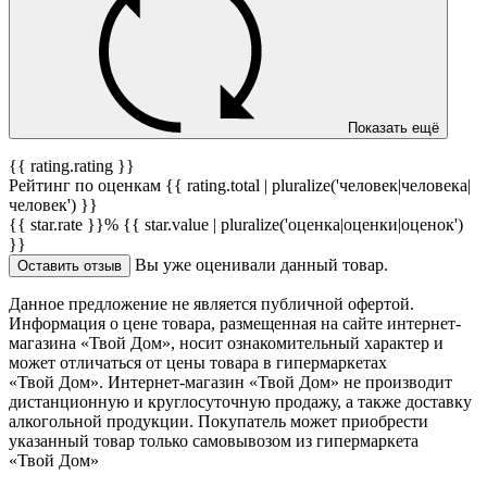
Показать ещё
{{ rating.rating }}
Рейтинг по оценкам {{ rating.total | pluralize('человек|человека|
человек') }}
{{ star.rate }}%
{{ star.value | pluralize('оценка|оценки|оценок')
}}
Вы уже оценивали данный товар.
Оставить отзыв
Данное предложение не является публичной офертой.
Информация о цене товара, размещенная на сайте интернет-
магазина «Твой Дом», носит ознакомительный характер и
может отличаться от цены товара в гипермаркетах
«Твой Дом». Интернет-магазин «Твой Дом» не производит
дистанционную и круглосуточную продажу, а также доставку
алкогольной продукции. Покупатель может приобрести
указанный товар только самовывозом из гипермаркета
«Твой Дом»