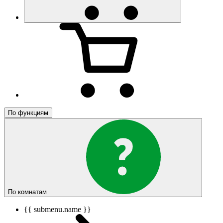
По функциям
По комнатам
{{ submenu.name }}