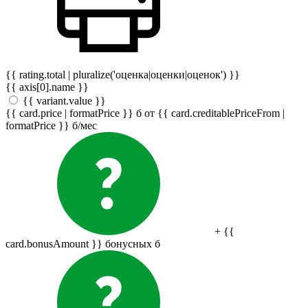
{{ rating.total | pluralize('оценка|оценки|оценок') }}
{{ axis[0].name }}
{{ variant.value }}
{{ card.price | formatPrice }}
б
от {{ card.creditablePriceFrom |
formatPrice }}
б
/мес
+ {{
card.bonusAmount }} бонусных
б