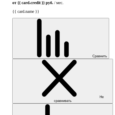
от {{ card.credit }}
руб.
/ мес.
{{ card.name }}
Сравнить
Не
сравнивать