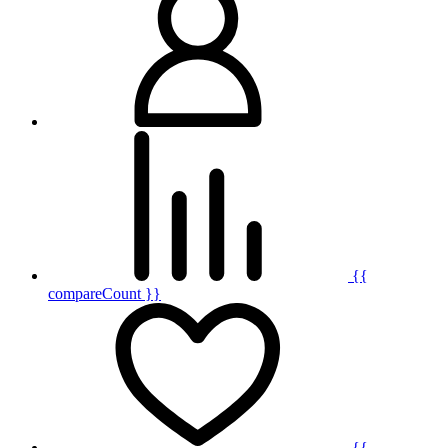
{{
compareCount }}
{{