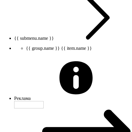
{{ submenu.name }}
{{ group.name }}
{{ item.name }}
Реклама