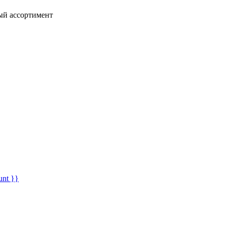
ный ассортимент
unt }}