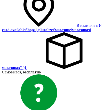
В наличии в
{{
card.availableShops | pluralize('магазине|магазинах|
магазинах') }}
Самовывоз,
бесплатно