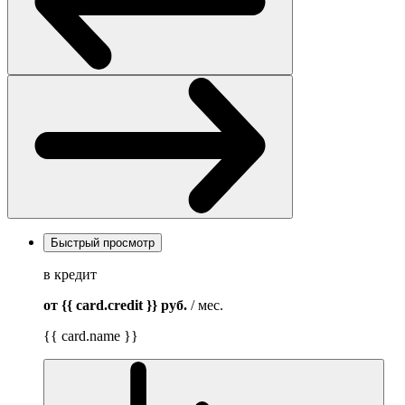
Быстрый просмотр
в кредит
от {{ card.credit }}
руб.
/ мес.
{{ card.name }}