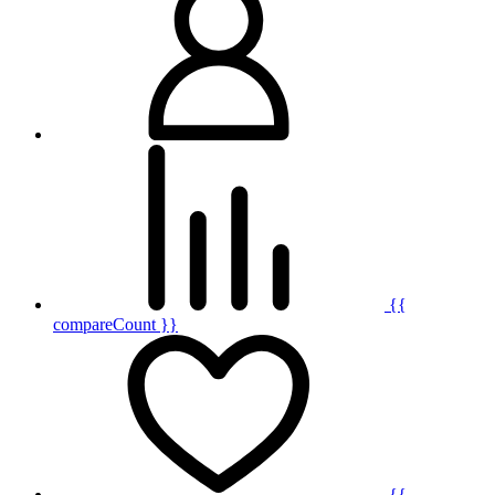
{{
compareCount }}
{{