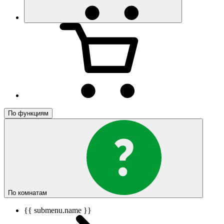
По функциям
По комнатам
{{ submenu.name }}