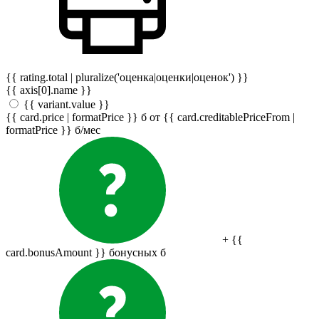
{{ rating.total | pluralize('оценка|оценки|оценок') }}
{{ axis[0].name }}
{{ variant.value }}
{{ card.price | formatPrice }}
б
от {{ card.creditablePriceFrom |
formatPrice }}
б
/мес
+ {{
card.bonusAmount }} бонусных
б