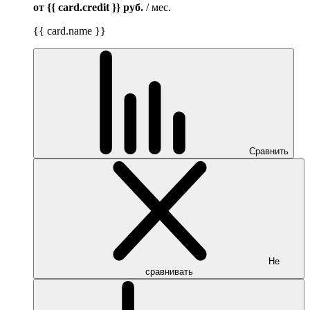
от {{ card.credit }}
руб.
/ мес.
{{ card.name }}
Сравнить
Не
сравнивать