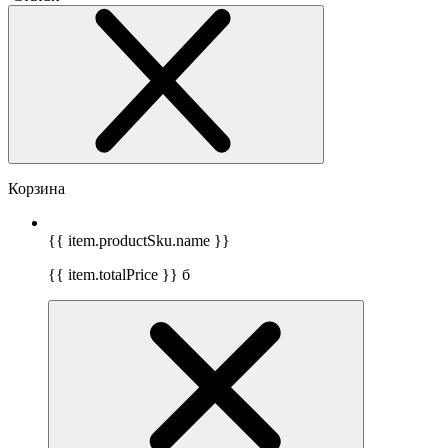
Корзина
{{ item.productSku.name }}
{{ item.totalPrice }}
б