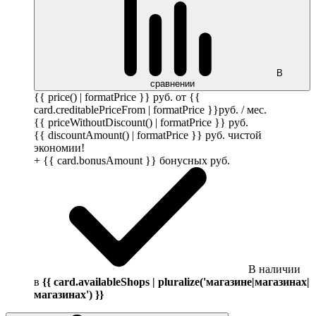
В
сравнении
{{ price() | formatPrice }}
руб.
от {{
card.creditablePriceFrom | formatPrice }}
руб.
/ мес.
{{ priceWithoutDiscount() | formatPrice }}
руб.
{{ discountAmount() | formatPrice }}
руб.
чистой
экономии!
+ {{ card.bonusAmount }} бонусных
руб.
В наличии
в
{{ card.availableShops | pluralize('магазине|магазинах|
магазинах') }}