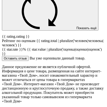
Показать ещё
{{ rating.rating }}
Рейтинг по оценкам {{ rating.total | pluralize('человек|человека|
человек') }}
{{ star.rate }}%
{{ star.value | pluralize('оценка|оценки|оценок')
}}
Вы уже оценивали данный товар.
Оставить отзыв
Данное предложение не является публичной офертой.
Информация о цене товара, размещенная на сайте интернет-
магазина «Твой Дом», носит ознакомительный характер и
может отличаться от цены товара в гипермаркетах
«Твой Дом». Интернет-магазин «Твой Дом» не производит
дистанционную и круглосуточную продажу, а также доставку
алкогольной продукции. Покупатель может приобрести
указанный товар только самовывозом из гипермаркета
«Твой Дом»