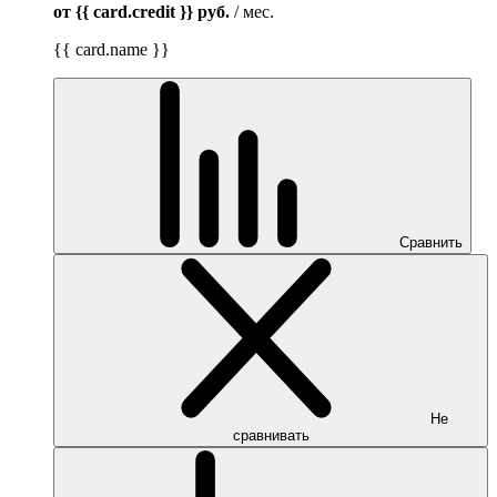
от {{ card.credit }}
руб.
/ мес.
{{ card.name }}
Сравнить
Не
сравнивать