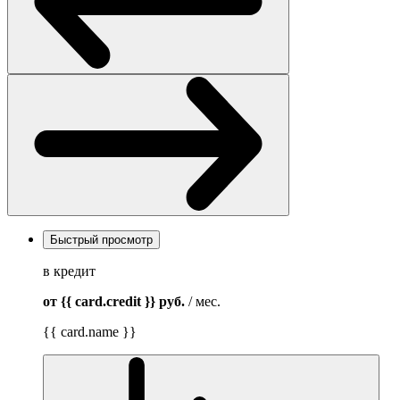
Быстрый просмотр
в кредит
от {{ card.credit }}
руб.
/ мес.
{{ card.name }}