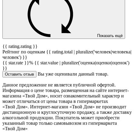
Показать ещё
{{ rating.rating }}
Рейтинг по оценкам {{ rating.total | pluralize('человек|человека|
человек') }}
{{ star.rate }}%
{{ star.value | pluralize('оценка|оценки|оценок')
}}
Вы уже оценивали данный товар.
Оставить отзыв
Данное предложение не является публичной офертой.
Информация о цене товара, размещенная на сайте интернет-
магазина «Твой Дом», носит ознакомительный характер и
может отличаться от цены товара в гипермаркетах
«Твой Дом». Интернет-магазин «Твой Дом» не производит
дистанционную и круглосуточную продажу, а также доставку
алкогольной продукции. Покупатель может приобрести
указанный товар только самовывозом из гипермаркета
«Твой Дом»