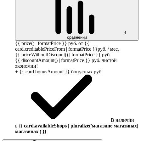
В
сравнении
{{ price() | formatPrice }}
руб.
от {{
card.creditablePriceFrom | formatPrice }}
руб.
/ мес.
{{ priceWithoutDiscount() | formatPrice }}
руб.
{{ discountAmount() | formatPrice }}
руб.
чистой
экономии!
+ {{ card.bonusAmount }} бонусных
руб.
В наличии
в
{{ card.availableShops | pluralize('магазине|магазинах|
магазинах') }}