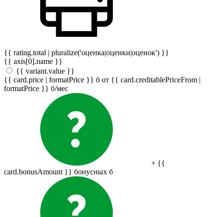
{{ rating.total | pluralize('оценка|оценки|оценок') }}
{{ axis[0].name }}
{{ variant.value }}
{{ card.price | formatPrice }}
б
от {{ card.creditablePriceFrom |
formatPrice }}
б
/мес
+ {{
card.bonusAmount }} бонусных
б