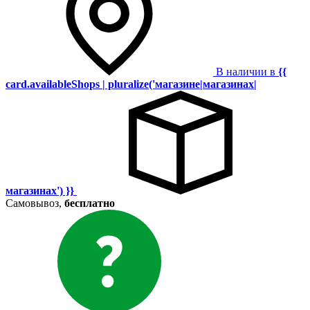
В наличии в
{{
card.availableShops | pluralize('магазине|магазинах|
магазинах') }}
Самовывоз,
бесплатно