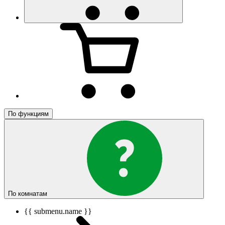
По функциям
По комнатам
{{ submenu.name }}