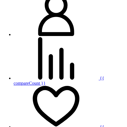
{{
compareCount }}
{{