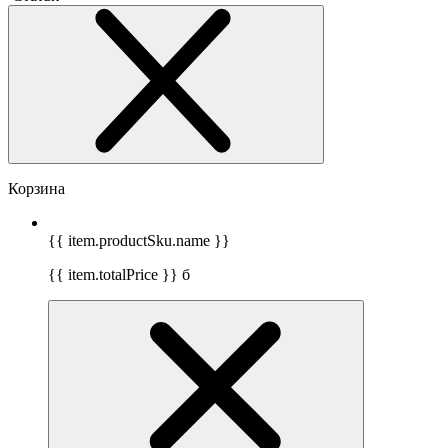
Корзина
{{ item.productSku.name }}
{{ item.totalPrice }}
б