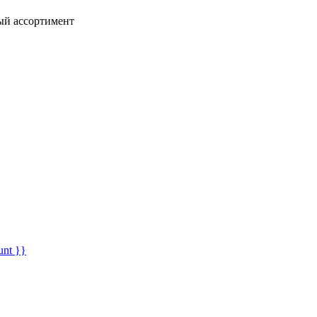
ный ассортимент
unt }}