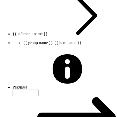
{{ submenu.name }}
{{ group.name }}
{{ item.name }}
Реклама