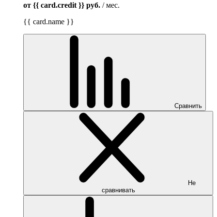
от {{ card.credit }}
руб.
/ мес.
{{ card.name }}
Сравнить
Не
сравнивать