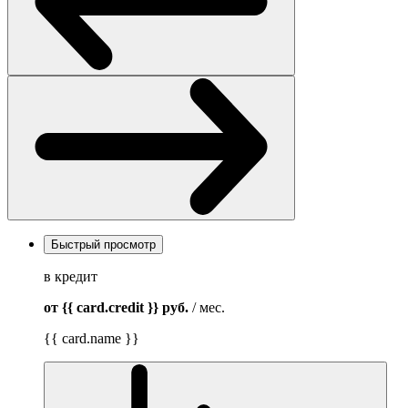
Быстрый просмотр
в кредит
от {{ card.credit }}
руб.
/ мес.
{{ card.name }}