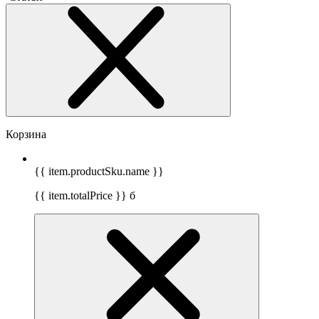
Корзина
{{ item.productSku.name }}
{{ item.totalPrice }}
б