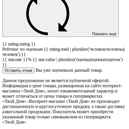
Показать ещё
{{ rating.rating }}
Рейтинг по оценкам {{ rating.total | pluralize('человек|человека|
человек') }}
{{ star.rate }}%
{{ star.value | pluralize('оценка|оценки|оценок')
}}
Вы уже оценивали данный товар.
Оставить отзыв
Данное предложение не является публичной офертой.
Информация о цене товара, размещенная на сайте интернет-
магазина «Твой Дом», носит ознакомительный характер и
может отличаться от цены товара в гипермаркетах
«Твой Дом». Интернет-магазин «Твой Дом» не производит
дистанционную и круглосуточную продажу, а также доставку
алкогольной продукции. Покупатель может приобрести
указанный товар только самовывозом из гипермаркета
«Твой Дом»