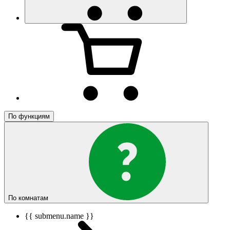
По функциям
По комнатам
{{ submenu.name }}