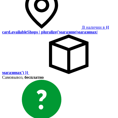
В наличии в
{{
card.availableShops | pluralize('магазине|магазинах|
магазинах') }}
Самовывоз,
бесплатно