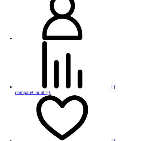
{{
compareCount }}
{{