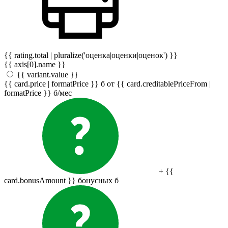
{{ rating.total | pluralize('оценка|оценки|оценок') }}
{{ axis[0].name }}
{{ variant.value }}
{{ card.price | formatPrice }}
б
от {{ card.creditablePriceFrom |
formatPrice }}
б
/мес
+ {{
card.bonusAmount }} бонусных
б