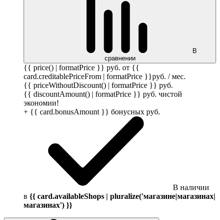
В
сравнении
{{ price() | formatPrice }}
руб.
от {{
card.creditablePriceFrom | formatPrice }}
руб.
/ мес.
{{ priceWithoutDiscount() | formatPrice }}
руб.
{{ discountAmount() | formatPrice }}
руб.
чистой
экономии!
+ {{ card.bonusAmount }} бонусных
руб.
В наличии
в
{{ card.availableShops | pluralize('магазине|магазинах|
магазинах') }}