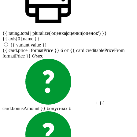
{{ rating.total | pluralize('оценка|оценки|оценок') }}
{{ axis[0].name }}
{{ variant.value }}
{{ card.price | formatPrice }}
б
от {{ card.creditablePriceFrom |
formatPrice }}
б
/мес
+ {{
card.bonusAmount }} бонусных
б