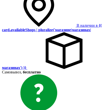
В наличии в
{{
card.availableShops | pluralize('магазине|магазинах|
магазинах') }}
Самовывоз,
бесплатно