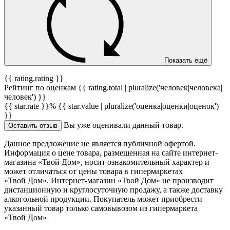
Показать ещё
{{ rating.rating }}
Рейтинг по оценкам {{ rating.total | pluralize('человек|человека|
человек') }}
{{ star.rate }}%
{{ star.value | pluralize('оценка|оценки|оценок')
}}
Вы уже оценивали данный товар.
Оставить отзыв
Данное предложение не является публичной офертой.
Информация о цене товара, размещенная на сайте интернет-
магазина «Твой Дом», носит ознакомительный характер и
может отличаться от цены товара в гипермаркетах
«Твой Дом». Интернет-магазин «Твой Дом» не производит
дистанционную и круглосуточную продажу, а также доставку
алкогольной продукции. Покупатель может приобрести
указанный товар только самовывозом из гипермаркета
«Твой Дом»