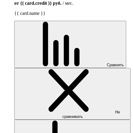
от {{ card.credit }}
руб.
/ мес.
{{ card.name }}
Сравнить
Не
сравнивать