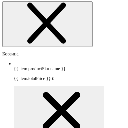
Корзина
{{ item.productSku.name }}
{{ item.totalPrice }}
б