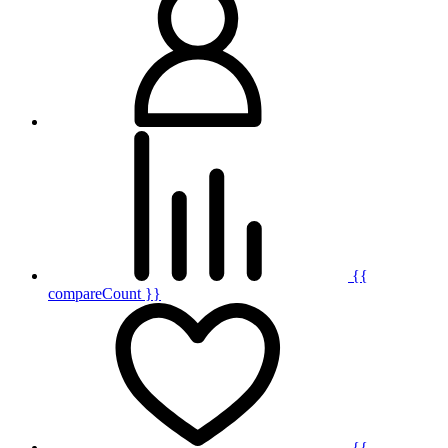
{{
compareCount }}
{{