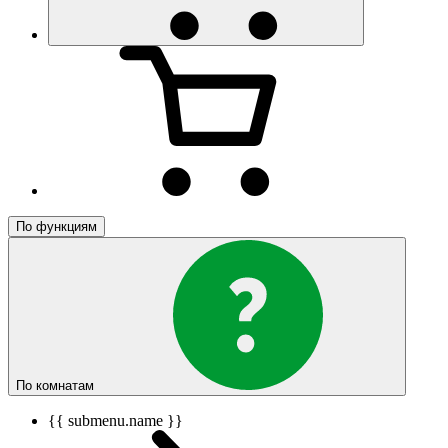
По функциям
По комнатам
{{ submenu.name }}