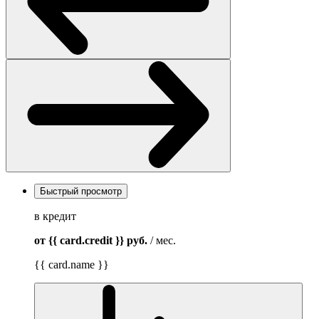
Быстрый просмотр
в кредит
от {{ card.credit }}
руб.
/ мес.
{{ card.name }}