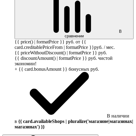
В
сравнении
{{ price() | formatPrice }}
руб.
от {{
card.creditablePriceFrom | formatPrice }}
руб.
/ мес.
{{ priceWithoutDiscount() | formatPrice }}
руб.
{{ discountAmount() | formatPrice }}
руб.
чистой
экономии!
+ {{ card.bonusAmount }} бонусных
руб.
В наличии
в
{{ card.availableShops | pluralize('магазине|магазинах|
магазинах') }}