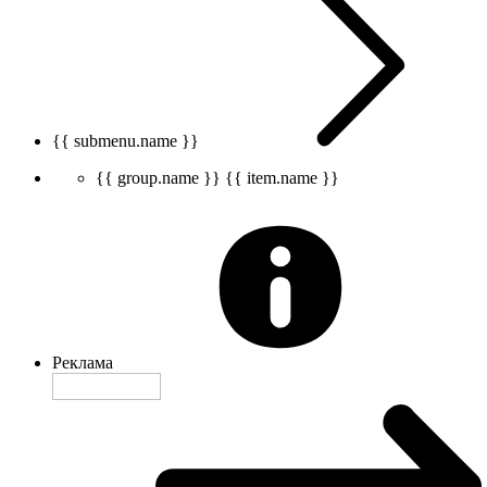
{{ submenu.name }}
{{ group.name }}
{{ item.name }}
Реклама