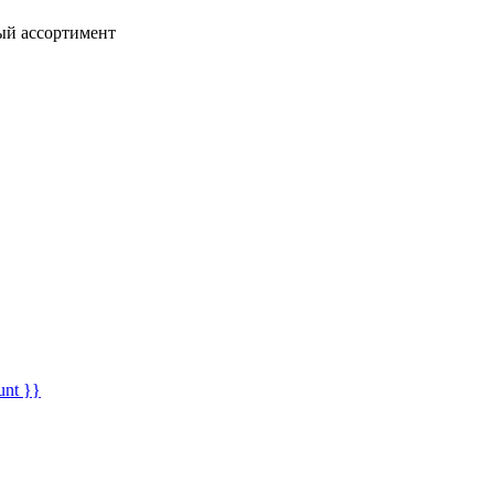
ный ассортимент
unt }}