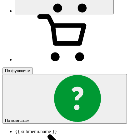
По функциям
По комнатам
{{ submenu.name }}