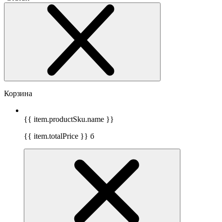
Корзина
{{ item.productSku.name }}
{{ item.totalPrice }}
б