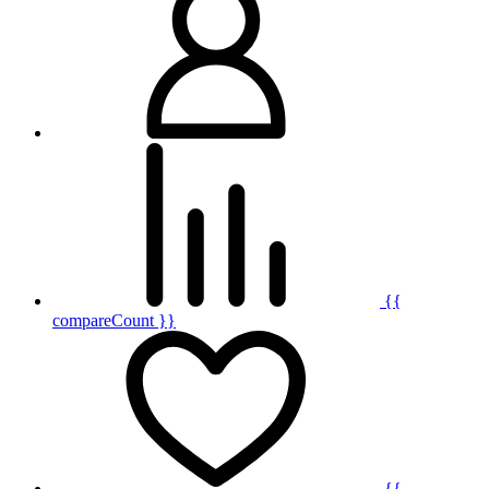
{{
compareCount }}
{{