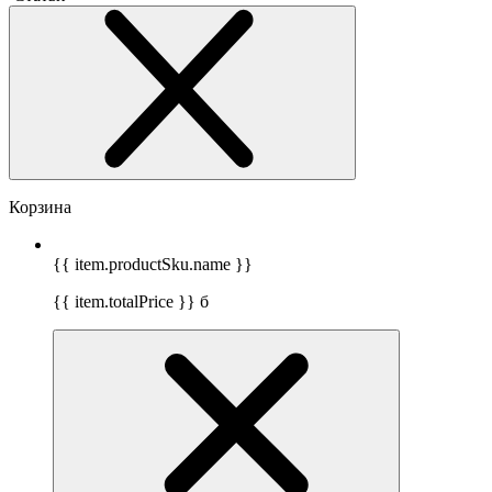
Корзина
{{ item.productSku.name }}
{{ item.totalPrice }}
б