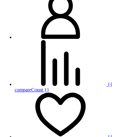
{{
compareCount }}
{{