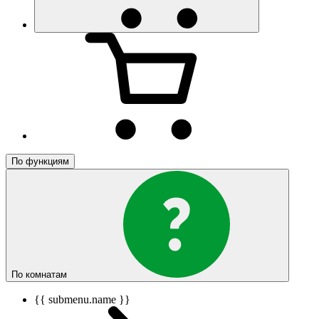
По функциям
По комнатам
{{ submenu.name }}