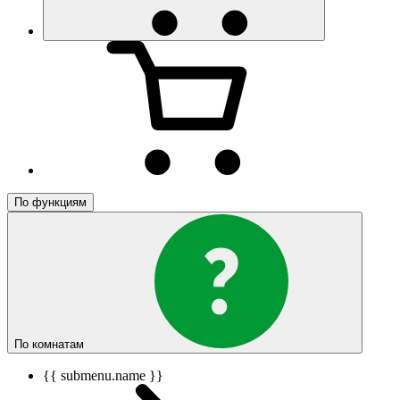
По функциям
По комнатам
{{ submenu.name }}