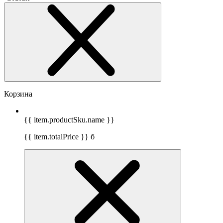
Корзина
{{ item.productSku.name }}
{{ item.totalPrice }}
б