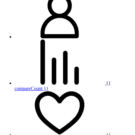
{{
compareCount }}
{{