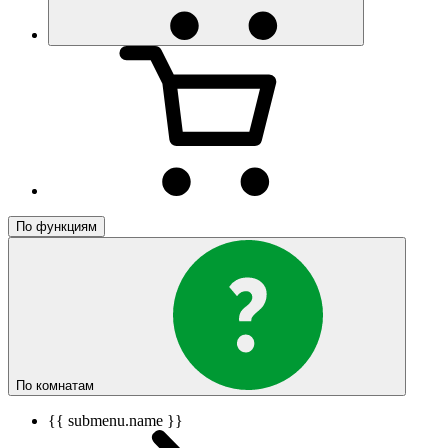
По функциям
По комнатам
{{ submenu.name }}