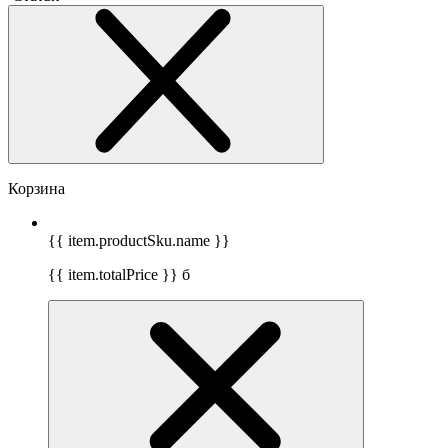
Корзина
{{ item.productSku.name }}
{{ item.totalPrice }}
б