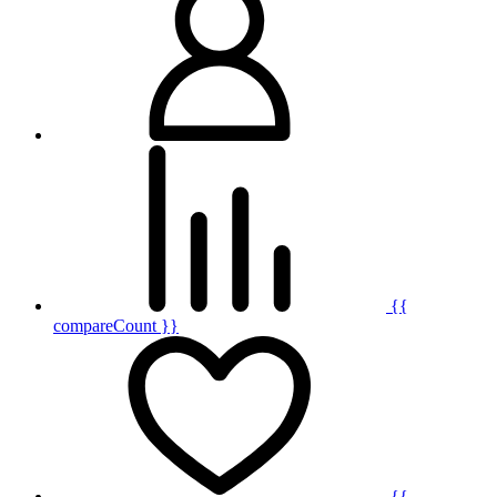
{{
compareCount }}
{{