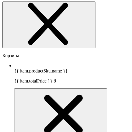
Корзина
{{ item.productSku.name }}
{{ item.totalPrice }}
б