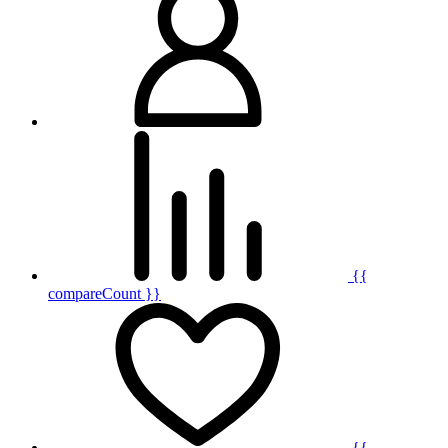
{{
compareCount }}
{{