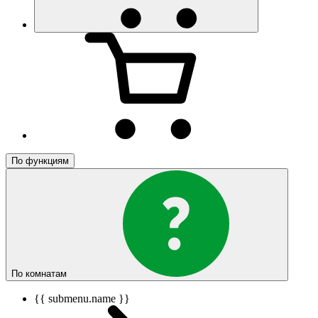
По функциям
По комнатам
{{ submenu.name }}