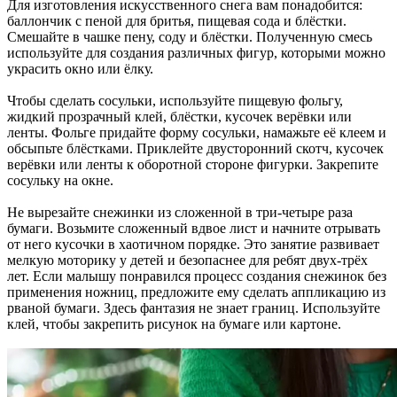
Для изготовления искусственного снега вам понадобится:
баллончик с пеной для бритья, пищевая сода и блёстки.
Смешайте в чашке пену, соду и блёстки. Полученную смесь
используйте для создания различных фигур, которыми можно
украсить окно или ёлку.
Чтобы сделать сосульки, используйте пищевую фольгу,
жидкий прозрачный клей, блёстки, кусочек верёвки или
ленты. Фольге придайте форму сосульки, намажьте её клеем и
обсыпьте блёстками. Приклейте двусторонний скотч, кусочек
верёвки или ленты к оборотной стороне фигурки. Закрепите
сосульку на окне.
Не вырезайте снежинки из сложенной в три-четыре раза
бумаги. Возьмите сложенный вдвое лист и начните отрывать
от него кусочки в хаотичном порядке. Это занятие развивает
мелкую моторику у детей и безопаснее для ребят двух-трёх
лет. Если малышу понравился процесс создания снежинок без
применения ножниц, предложите ему сделать аппликацию из
рваной бумаги. Здесь фантазия не знает границ. Используйте
клей, чтобы закрепить рисунок на бумаге или картоне.