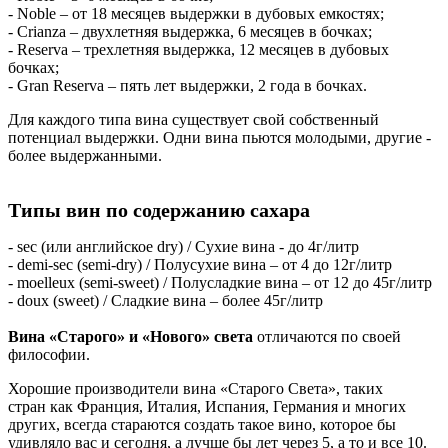
- Noble – от 18 месяцев выдержки в дубовых емкостях;
- Crianza – двухлетняя выдержка, 6 месяцев в бочках;
- Reserva – трехлетняя выдержка, 12 месяцев в дубовых
бочках;
- Gran Reserva – пять лет выдержки, 2 года в бочках.
Для каждого типа вина существует свой собственный
потенциал выдержки. Одни вина пьются молодыми, другие -
более выдержанными.
Типы вин по содержанию сахара
- sec (или английское dry) / Сухие вина - до 4г/литр
- demi-sec (semi-dry) / Полусухие вина – от 4 до 12г/литр
- moelleux (semi-sweet) / Полусладкие вина – от 12 до 45г/литр
- doux (sweet) / Сладкие вина – более 45г/литр
Вина «Старого» и «Нового» света
отличаются по своей
философии.
Хорошие производители вина «Старого Света», таких
стран как Франция, Италия, Испания, Германия и многих
других, всегда стараются создать такое вино, которое бы
удивляло вас и сегодня, а лучше бы лет через 5, а то и все 10.