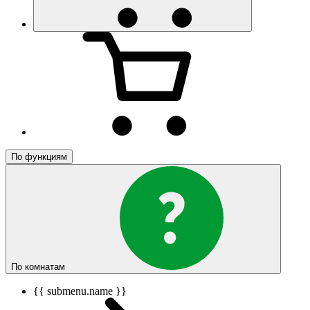
По функциям
По комнатам
{{ submenu.name }}