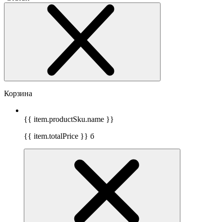
Корзина
{{ item.productSku.name }}
{{ item.totalPrice }}
б