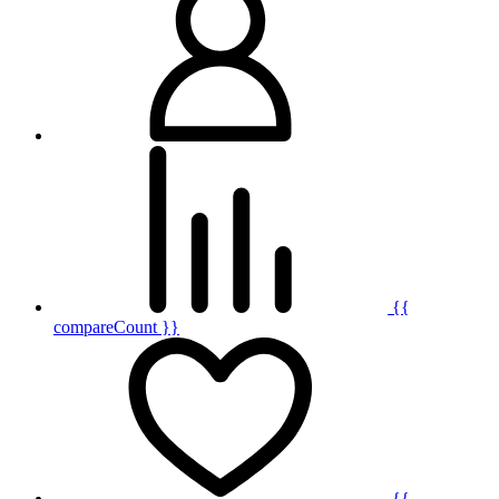
{{
compareCount }}
{{