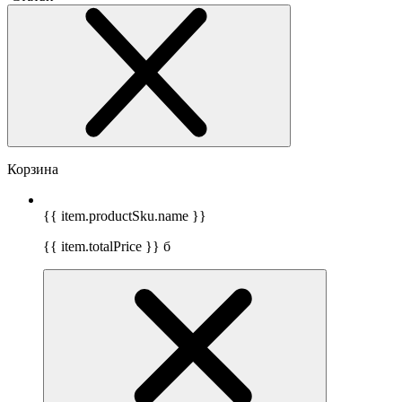
Корзина
{{ item.productSku.name }}
{{ item.totalPrice }}
б