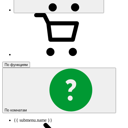
По функциям
По комнатам
{{ submenu.name }}