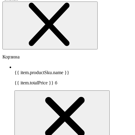
Корзина
{{ item.productSku.name }}
{{ item.totalPrice }}
б