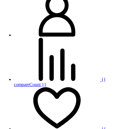
{{
compareCount }}
{{