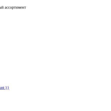
ный ассортимент
unt }}