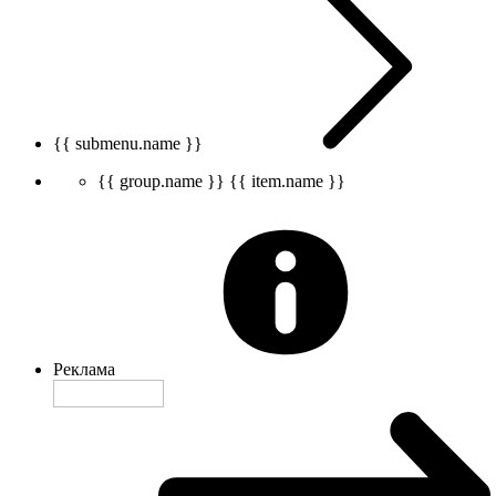
{{ submenu.name }}
{{ group.name }}
{{ item.name }}
Реклама