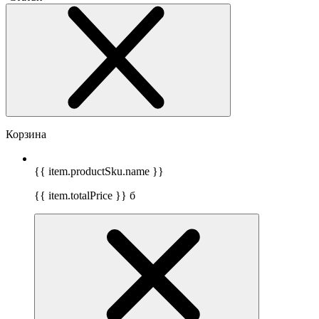
Корзина
{{ item.productSku.name }}
{{ item.totalPrice }}
б