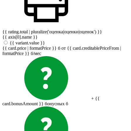
{{ rating.total | pluralize('оценка|оценки|оценок') }}
{{ axis[0].name }}
{{ variant.value }}
{{ card.price | formatPrice }}
б
от {{ card.creditablePriceFrom |
formatPrice }}
б
/мес
+ {{
card.bonusAmount }} бонусных
б