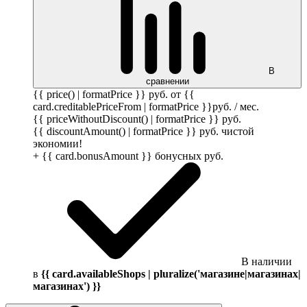
В
сравнении
{{ price() | formatPrice }}
руб.
от {{
card.creditablePriceFrom | formatPrice }}
руб.
/ мес.
{{ priceWithoutDiscount() | formatPrice }}
руб.
{{ discountAmount() | formatPrice }}
руб.
чистой
экономии!
+ {{ card.bonusAmount }} бонусных
руб.
В наличии
в
{{ card.availableShops | pluralize('магазине|магазинах|
магазинах') }}