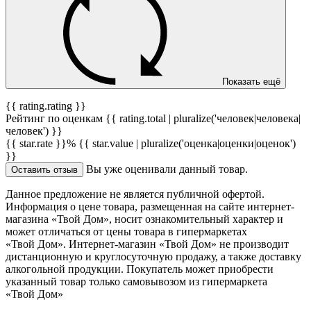
Показать ещё
{{ rating.rating }}
Рейтинг по оценкам {{ rating.total | pluralize('человек|человека|
человек') }}
{{ star.rate }}%
{{ star.value | pluralize('оценка|оценки|оценок')
}}
Вы уже оценивали данный товар.
Оставить отзыв
Данное предложение не является публичной офертой.
Информация о цене товара, размещенная на сайте интернет-
магазина «Твой Дом», носит ознакомительный характер и
может отличаться от цены товара в гипермаркетах
«Твой Дом». Интернет-магазин «Твой Дом» не производит
дистанционную и круглосуточную продажу, а также доставку
алкогольной продукции. Покупатель может приобрести
указанный товар только самовывозом из гипермаркета
«Твой Дом»