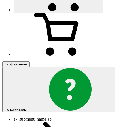
По функциям
По комнатам
{{ submenu.name }}