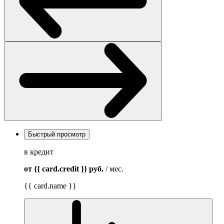
Быстрый просмотр
в кредит
от {{ card.credit }}
руб.
/ мес.
{{ card.name }}