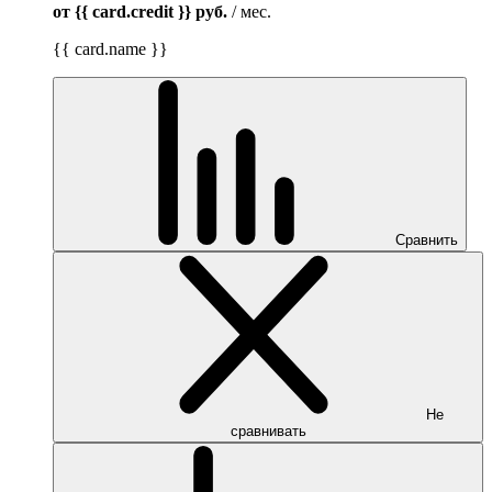
от {{ card.credit }}
руб.
/ мес.
{{ card.name }}
Сравнить
Не
сравнивать