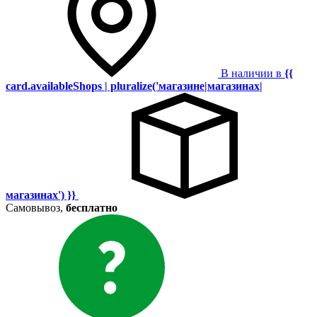
В наличии в
{{
card.availableShops | pluralize('магазине|магазинах|
магазинах') }}
Самовывоз,
бесплатно