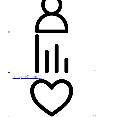
{{
compareCount }}
{{