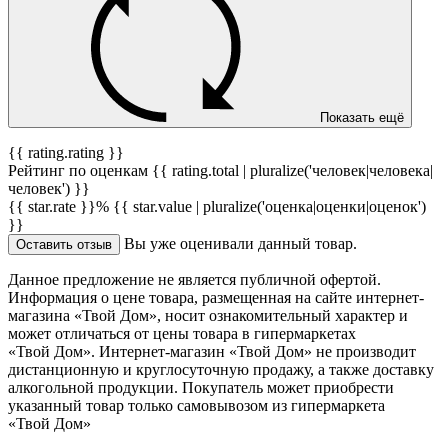
Показать ещё
{{ rating.rating }}
Рейтинг по оценкам {{ rating.total | pluralize('человек|человека|
человек') }}
{{ star.rate }}%
{{ star.value | pluralize('оценка|оценки|оценок')
}}
Вы уже оценивали данный товар.
Оставить отзыв
Данное предложение не является публичной офертой.
Информация о цене товара, размещенная на сайте интернет-
магазина «Твой Дом», носит ознакомительный характер и
может отличаться от цены товара в гипермаркетах
«Твой Дом». Интернет-магазин «Твой Дом» не производит
дистанционную и круглосуточную продажу, а также доставку
алкогольной продукции. Покупатель может приобрести
указанный товар только самовывозом из гипермаркета
«Твой Дом»