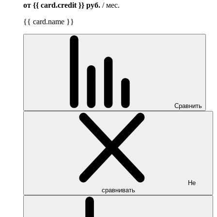
от {{ card.credit }}
руб.
/ мес.
{{ card.name }}
Сравнить
Не
сравнивать