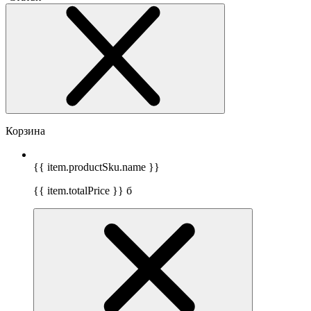
Корзина
{{ item.productSku.name }}
{{ item.totalPrice }}
б