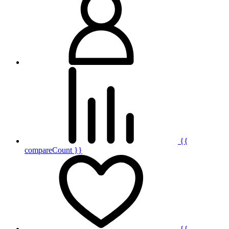
{{
compareCount }}
{{