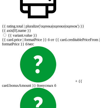
{{ rating.total | pluralize('оценка|оценки|оценок') }}
{{ axis[0].name }}
{{ variant.value }}
{{ card.price | formatPrice }}
б
от {{ card.creditablePriceFrom |
formatPrice }}
б
/мес
+ {{
card.bonusAmount }} бонусных
б