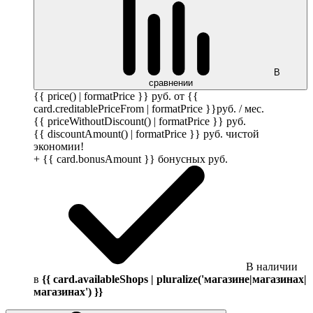
В
сравнении
{{ price() | formatPrice }}
руб.
от {{
card.creditablePriceFrom | formatPrice }}
руб.
/ мес.
{{ priceWithoutDiscount() | formatPrice }}
руб.
{{ discountAmount() | formatPrice }}
руб.
чистой
экономии!
+ {{ card.bonusAmount }} бонусных
руб.
В наличии
в
{{ card.availableShops | pluralize('магазине|магазинах|
магазинах') }}