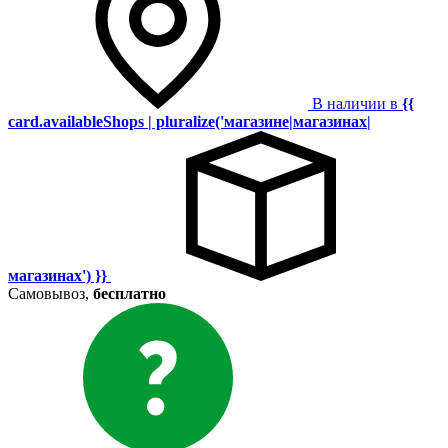
В наличии в
{{
card.availableShops | pluralize('магазине|магазинах|
магазинах') }}
Самовывоз,
бесплатно