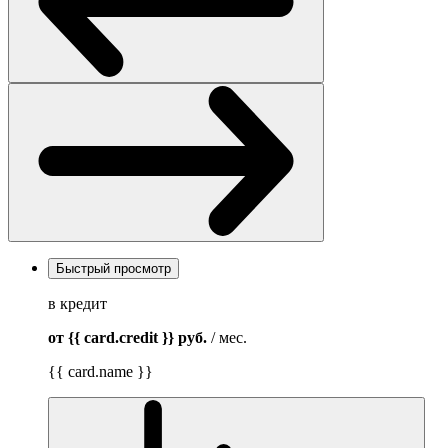
Быстрый просмотр
в кредит
от {{ card.credit }}
руб.
/ мес.
{{ card.name }}