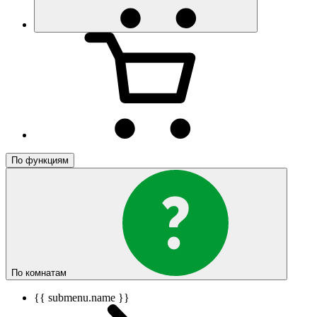
По функциям
По комнатам
{{ submenu.name }}