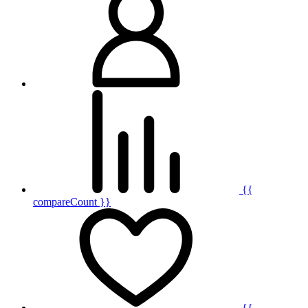
{{
compareCount }}
{{