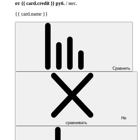
от {{ card.credit }}
руб.
/ мес.
{{ card.name }}
Сравнить
Не
сравнивать