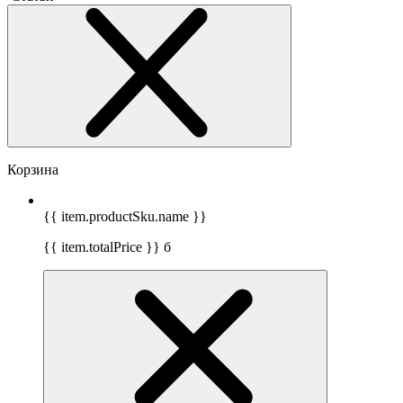
Корзина
{{ item.productSku.name }}
{{ item.totalPrice }}
б