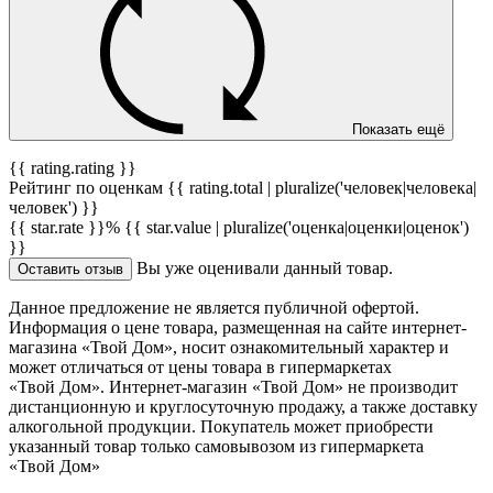
Показать ещё
{{ rating.rating }}
Рейтинг по оценкам {{ rating.total | pluralize('человек|человека|
человек') }}
{{ star.rate }}%
{{ star.value | pluralize('оценка|оценки|оценок')
}}
Вы уже оценивали данный товар.
Оставить отзыв
Данное предложение не является публичной офертой.
Информация о цене товара, размещенная на сайте интернет-
магазина «Твой Дом», носит ознакомительный характер и
может отличаться от цены товара в гипермаркетах
«Твой Дом». Интернет-магазин «Твой Дом» не производит
дистанционную и круглосуточную продажу, а также доставку
алкогольной продукции. Покупатель может приобрести
указанный товар только самовывозом из гипермаркета
«Твой Дом»