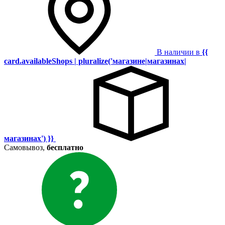
В наличии в
{{
card.availableShops | pluralize('магазине|магазинах|
магазинах') }}
Самовывоз,
бесплатно