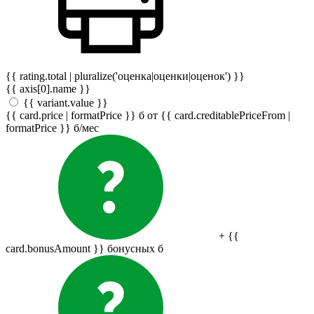
{{ rating.total | pluralize('оценка|оценки|оценок') }}
{{ axis[0].name }}
{{ variant.value }}
{{ card.price | formatPrice }}
б
от {{ card.creditablePriceFrom |
formatPrice }}
б
/мес
+ {{
card.bonusAmount }} бонусных
б