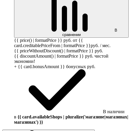
В
сравнении
{{ price() | formatPrice }}
руб.
от {{
card.creditablePriceFrom | formatPrice }}
руб.
/ мес.
{{ priceWithoutDiscount() | formatPrice }}
руб.
{{ discountAmount() | formatPrice }}
руб.
чистой
экономии!
+ {{ card.bonusAmount }} бонусных
руб.
В наличии
в
{{ card.availableShops | pluralize('магазине|магазинах|
магазинах') }}