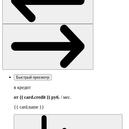
Быстрый просмотр
в кредит
от {{ card.credit }}
руб.
/ мес.
{{ card.name }}