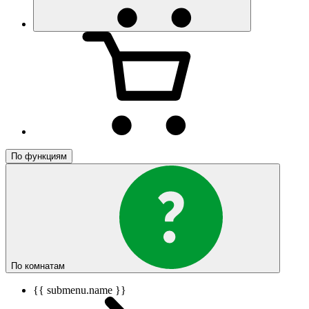
По функциям
По комнатам
{{ submenu.name }}