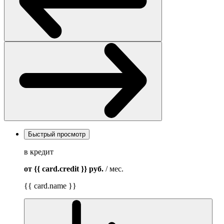
Быстрый просмотр
в кредит
от {{ card.credit }}
руб.
/ мес.
{{ card.name }}