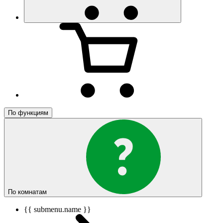
По функциям
По комнатам
{{ submenu.name }}