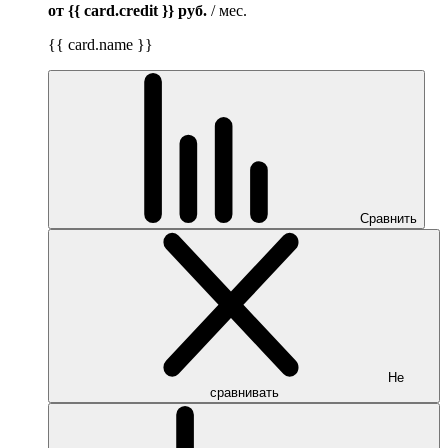
от {{ card.credit }}
руб.
/ мес.
{{ card.name }}
Сравнить
Не
сравнивать