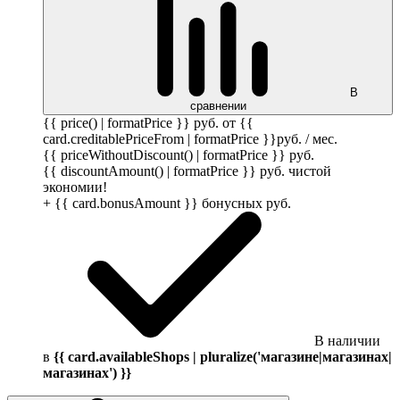
В
сравнении
{{ price() | formatPrice }}
руб.
от {{
card.creditablePriceFrom | formatPrice }}
руб.
/ мес.
{{ priceWithoutDiscount() | formatPrice }}
руб.
{{ discountAmount() | formatPrice }}
руб.
чистой
экономии!
+ {{ card.bonusAmount }} бонусных
руб.
В наличии
в
{{ card.availableShops | pluralize('магазине|магазинах|
магазинах') }}