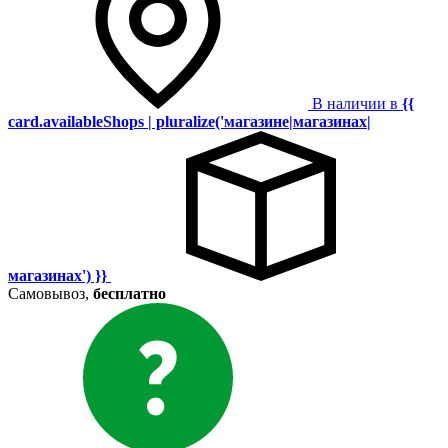
В наличии в
{{
card.availableShops | pluralize('магазине|магазинах|
магазинах') }}
Самовывоз,
бесплатно