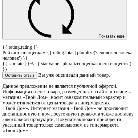
Показать ещё
{{ rating.rating }}
Рейтинг по оценкам {{ rating.total | pluralize('человек|человека|
человек') }}
{{ star.rate }}%
{{ star.value | pluralize('оценка|оценки|оценок')
}}
Вы уже оценивали данный товар.
Оставить отзыв
Данное предложение не является публичной офертой.
Информация о цене товара, размещенная на сайте интернет-
магазина «Твой Дом», носит ознакомительный характер и
может отличаться от цены товара в гипермаркетах
«Твой Дом». Интернет-магазин «Твой Дом» не производит
дистанционную и круглосуточную продажу, а также доставку
алкогольной продукции. Покупатель может приобрести
указанный товар только самовывозом из гипермаркета
«Твой Дом»