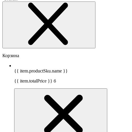
Корзина
{{ item.productSku.name }}
{{ item.totalPrice }}
б