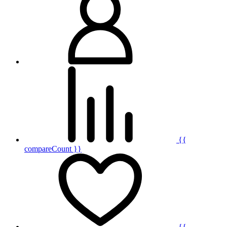
{{
compareCount }}
{{