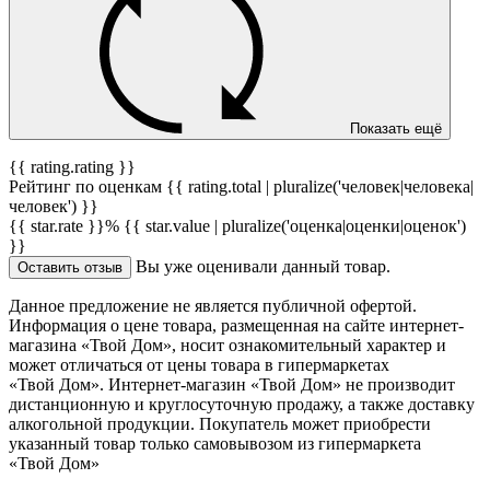
Показать ещё
{{ rating.rating }}
Рейтинг по оценкам {{ rating.total | pluralize('человек|человека|
человек') }}
{{ star.rate }}%
{{ star.value | pluralize('оценка|оценки|оценок')
}}
Вы уже оценивали данный товар.
Оставить отзыв
Данное предложение не является публичной офертой.
Информация о цене товара, размещенная на сайте интернет-
магазина «Твой Дом», носит ознакомительный характер и
может отличаться от цены товара в гипермаркетах
«Твой Дом». Интернет-магазин «Твой Дом» не производит
дистанционную и круглосуточную продажу, а также доставку
алкогольной продукции. Покупатель может приобрести
указанный товар только самовывозом из гипермаркета
«Твой Дом»