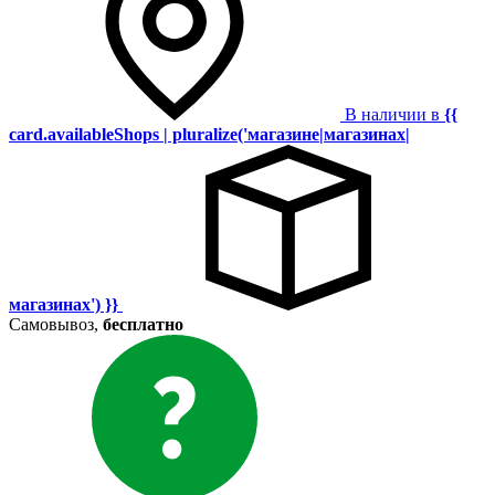
В наличии в
{{
card.availableShops | pluralize('магазине|магазинах|
магазинах') }}
Самовывоз,
бесплатно