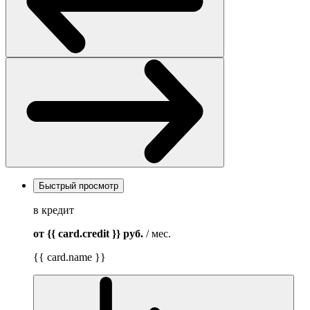
Быстрый просмотр
в кредит
от {{ card.credit }}
руб.
/ мес.
{{ card.name }}