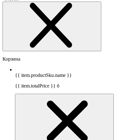
Корзина
{{ item.productSku.name }}
{{ item.totalPrice }}
б