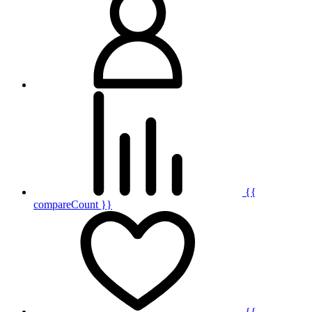
{{
compareCount }}
{{