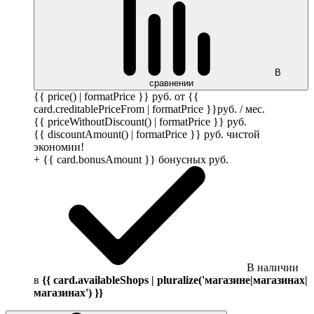
В
сравнении
{{ price() | formatPrice }}
руб.
от {{
card.creditablePriceFrom | formatPrice }}
руб.
/ мес.
{{ priceWithoutDiscount() | formatPrice }}
руб.
{{ discountAmount() | formatPrice }}
руб.
чистой
экономии!
+ {{ card.bonusAmount }} бонусных
руб.
В наличии
в
{{ card.availableShops | pluralize('магазине|магазинах|
магазинах') }}