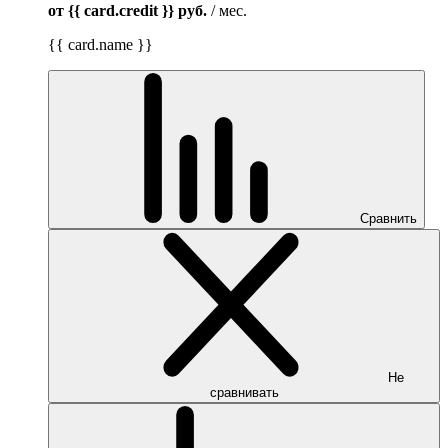
от {{ card.credit }}
руб.
/ мес.
{{ card.name }}
Сравнить
Не
сравнивать