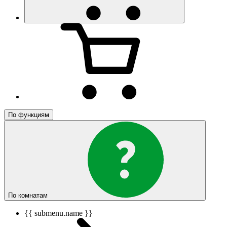
По функциям
По комнатам
{{ submenu.name }}