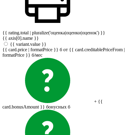
{{ rating.total | pluralize('оценка|оценки|оценок') }}
{{ axis[0].name }}
{{ variant.value }}
{{ card.price | formatPrice }}
б
от {{ card.creditablePriceFrom |
formatPrice }}
б
/мес
+ {{
card.bonusAmount }} бонусных
б