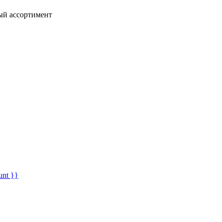
ный ассортимент
unt }}