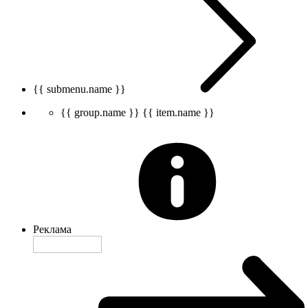
{{ submenu.name }}
{{ group.name }}
{{ item.name }}
Реклама