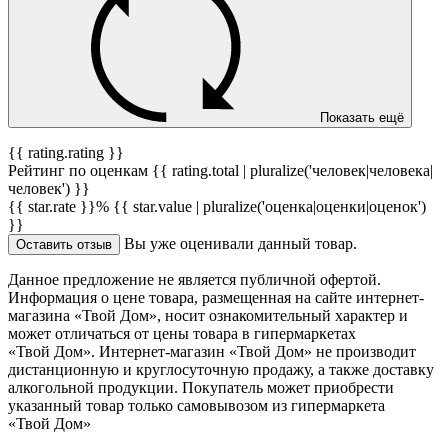
Показать ещё
{{ rating.rating }}
Рейтинг по оценкам {{ rating.total | pluralize('человек|человека|
человек') }}
{{ star.rate }}%
{{ star.value | pluralize('оценка|оценки|оценок')
}}
Вы уже оценивали данный товар.
Оставить отзыв
Данное предложение не является публичной офертой.
Информация о цене товара, размещенная на сайте интернет-
магазина «Твой Дом», носит ознакомительный характер и
может отличаться от цены товара в гипермаркетах
«Твой Дом». Интернет-магазин «Твой Дом» не производит
дистанционную и круглосуточную продажу, а также доставку
алкогольной продукции. Покупатель может приобрести
указанный товар только самовывозом из гипермаркета
«Твой Дом»