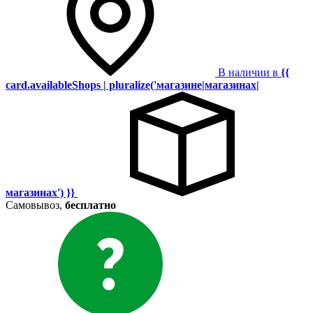
В наличии в
{{
card.availableShops | pluralize('магазине|магазинах|
магазинах') }}
Самовывоз,
бесплатно