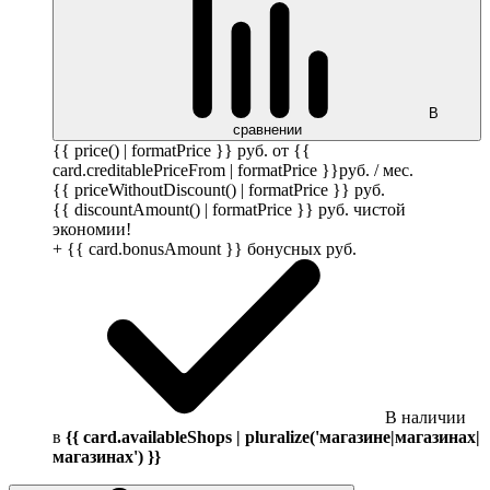
В
сравнении
{{ price() | formatPrice }}
руб.
от {{
card.creditablePriceFrom | formatPrice }}
руб.
/ мес.
{{ priceWithoutDiscount() | formatPrice }}
руб.
{{ discountAmount() | formatPrice }}
руб.
чистой
экономии!
+ {{ card.bonusAmount }} бонусных
руб.
В наличии
в
{{ card.availableShops | pluralize('магазине|магазинах|
магазинах') }}