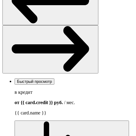
Быстрый просмотр
в кредит
от {{ card.credit }}
руб.
/ мес.
{{ card.name }}