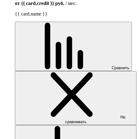
от {{ card.credit }}
руб.
/ мес.
{{ card.name }}
Сравнить
Не
сравнивать