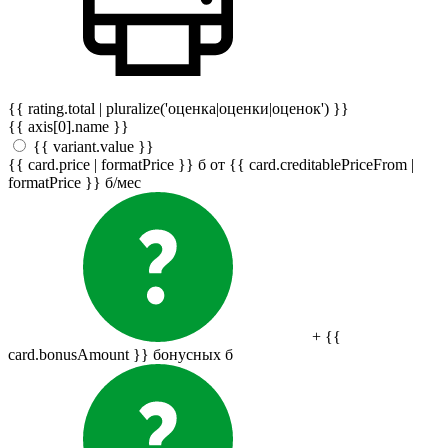
{{ rating.total | pluralize('оценка|оценки|оценок') }}
{{ axis[0].name }}
{{ variant.value }}
{{ card.price | formatPrice }}
б
от {{ card.creditablePriceFrom |
formatPrice }}
б
/мес
+ {{
card.bonusAmount }} бонусных
б