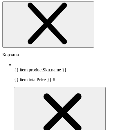
Корзина
{{ item.productSku.name }}
{{ item.totalPrice }}
б