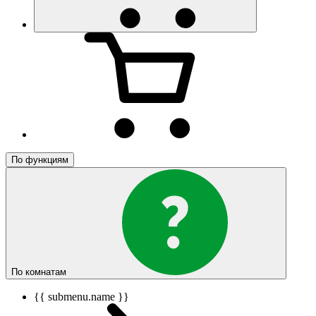
По функциям
По комнатам
{{ submenu.name }}