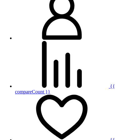
{{
compareCount }}
{{