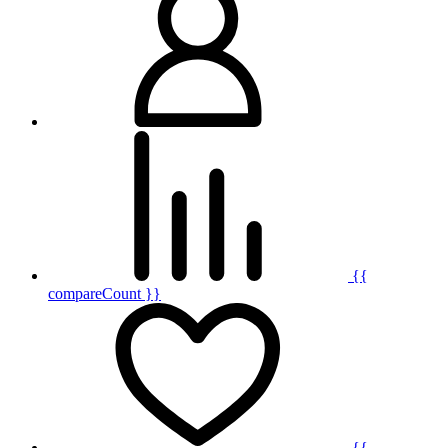
{{
compareCount }}
{{