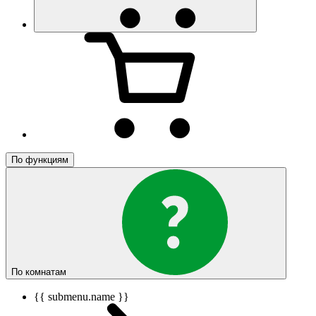
По функциям
По комнатам
{{ submenu.name }}