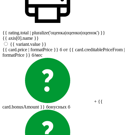
{{ rating.total | pluralize('оценка|оценки|оценок') }}
{{ axis[0].name }}
{{ variant.value }}
{{ card.price | formatPrice }}
б
от {{ card.creditablePriceFrom |
formatPrice }}
б
/мес
+ {{
card.bonusAmount }} бонусных
б