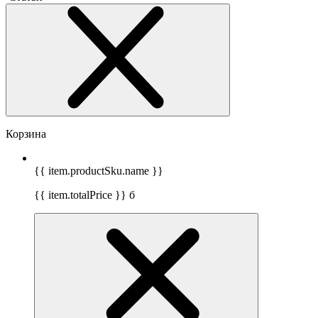
Корзина
{{ item.productSku.name }}
{{ item.totalPrice }}
б