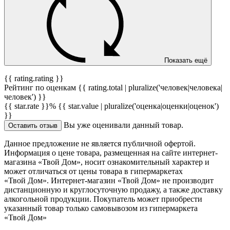
Показать ещё
{{ rating.rating }}
Рейтинг по оценкам {{ rating.total | pluralize('человек|человека|
человек') }}
{{ star.rate }}%
{{ star.value | pluralize('оценка|оценки|оценок')
}}
Вы уже оценивали данный товар.
Оставить отзыв
Данное предложение не является публичной офертой.
Информация о цене товара, размещенная на сайте интернет-
магазина «Твой Дом», носит ознакомительный характер и
может отличаться от цены товара в гипермаркетах
«Твой Дом». Интернет-магазин «Твой Дом» не производит
дистанционную и круглосуточную продажу, а также доставку
алкогольной продукции. Покупатель может приобрести
указанный товар только самовывозом из гипермаркета
«Твой Дом»