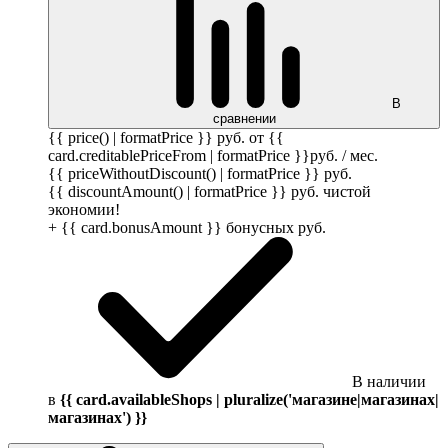
В
сравнении
{{ price() | formatPrice }}
руб.
от {{
card.creditablePriceFrom | formatPrice }}
руб.
/ мес.
{{ priceWithoutDiscount() | formatPrice }}
руб.
{{ discountAmount() | formatPrice }}
руб.
чистой
экономии!
+ {{ card.bonusAmount }} бонусных
руб.
В наличии
в
{{ card.availableShops | pluralize('магазине|магазинах|
магазинах') }}