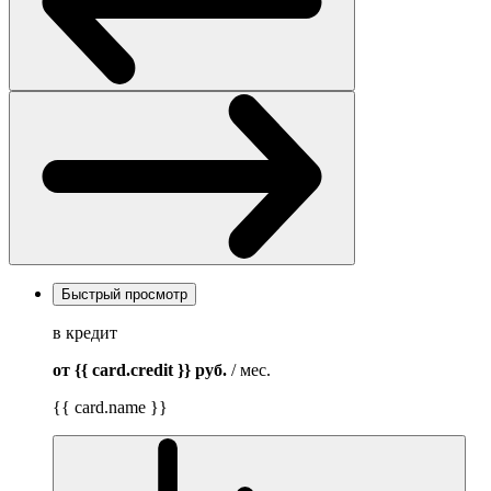
Быстрый просмотр
в кредит
от {{ card.credit }}
руб.
/ мес.
{{ card.name }}