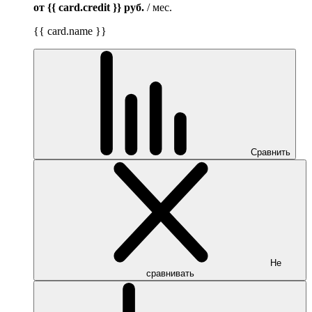
от {{ card.credit }}
руб.
/ мес.
{{ card.name }}
Сравнить
Не
сравнивать