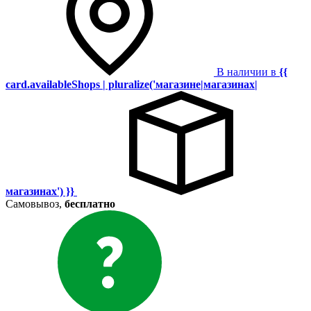
В наличии в
{{
card.availableShops | pluralize('магазине|магазинах|
магазинах') }}
Самовывоз,
бесплатно