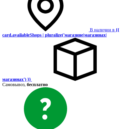
В наличии в
{{
card.availableShops | pluralize('магазине|магазинах|
магазинах') }}
Самовывоз,
бесплатно