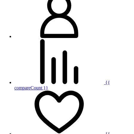
{{
compareCount }}
{{