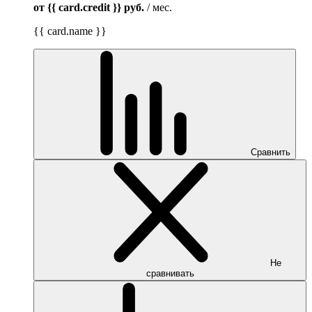
от {{ card.credit }}
руб.
/ мес.
{{ card.name }}
Сравнить
Не
сравнивать