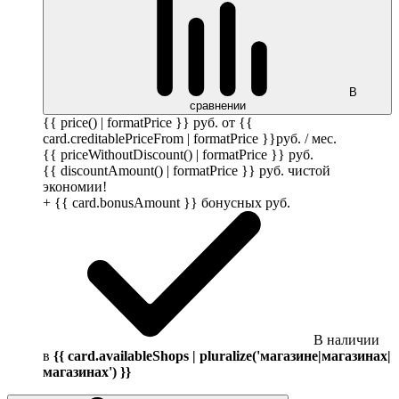
В
сравнении
{{ price() | formatPrice }}
руб.
от {{
card.creditablePriceFrom | formatPrice }}
руб.
/ мес.
{{ priceWithoutDiscount() | formatPrice }}
руб.
{{ discountAmount() | formatPrice }}
руб.
чистой
экономии!
+ {{ card.bonusAmount }} бонусных
руб.
В наличии
в
{{ card.availableShops | pluralize('магазине|магазинах|
магазинах') }}