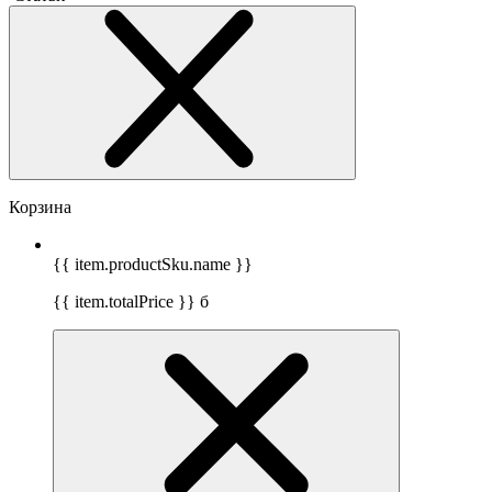
Корзина
{{ item.productSku.name }}
{{ item.totalPrice }}
б