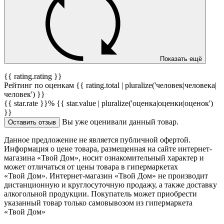
Показать ещё
{{ rating.rating }}
Рейтинг по оценкам {{ rating.total | pluralize('человек|человека|
человек') }}
{{ star.rate }}%
{{ star.value | pluralize('оценка|оценки|оценок')
}}
Вы уже оценивали данный товар.
Оставить отзыв
Данное предложение не является публичной офертой.
Информация о цене товара, размещенная на сайте интернет-
магазина «Твой Дом», носит ознакомительный характер и
может отличаться от цены товара в гипермаркетах
«Твой Дом». Интернет-магазин «Твой Дом» не производит
дистанционную и круглосуточную продажу, а также доставку
алкогольной продукции. Покупатель может приобрести
указанный товар только самовывозом из гипермаркета
«Твой Дом»