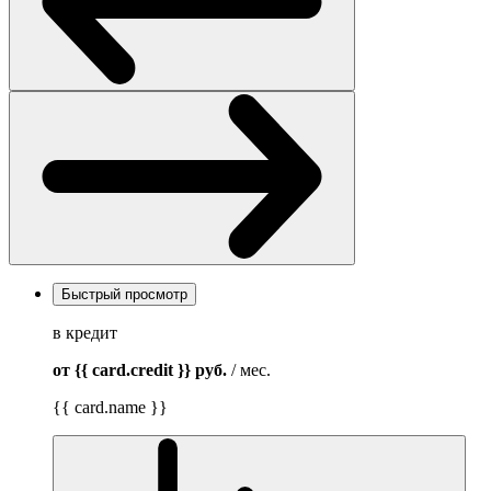
Быстрый просмотр
в кредит
от {{ card.credit }}
руб.
/ мес.
{{ card.name }}