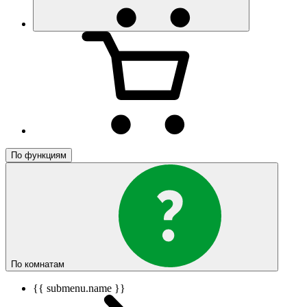
По функциям
По комнатам
{{ submenu.name }}