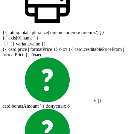
{{ rating.total | pluralize('оценка|оценки|оценок') }}
{{ axis[0].name }}
{{ variant.value }}
{{ card.price | formatPrice }}
б
от {{ card.creditablePriceFrom |
formatPrice }}
б
/мес
+ {{
card.bonusAmount }} бонусных
б