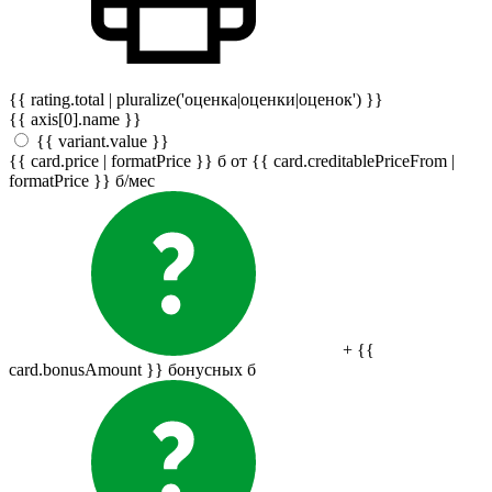
{{ rating.total | pluralize('оценка|оценки|оценок') }}
{{ axis[0].name }}
{{ variant.value }}
{{ card.price | formatPrice }}
б
от {{ card.creditablePriceFrom |
formatPrice }}
б
/мес
+ {{
card.bonusAmount }} бонусных
б