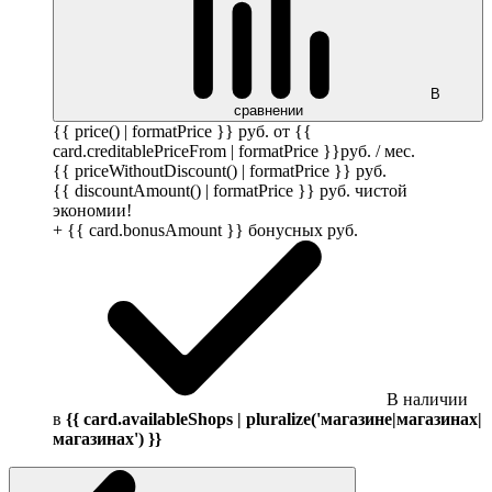
В
сравнении
{{ price() | formatPrice }}
руб.
от {{
card.creditablePriceFrom | formatPrice }}
руб.
/ мес.
{{ priceWithoutDiscount() | formatPrice }}
руб.
{{ discountAmount() | formatPrice }}
руб.
чистой
экономии!
+ {{ card.bonusAmount }} бонусных
руб.
В наличии
в
{{ card.availableShops | pluralize('магазине|магазинах|
магазинах') }}