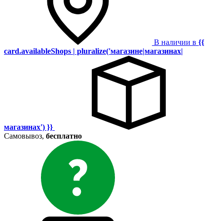
В наличии в
{{
card.availableShops | pluralize('магазине|магазинах|
магазинах') }}
Самовывоз,
бесплатно