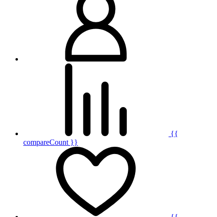
{{
compareCount }}
{{