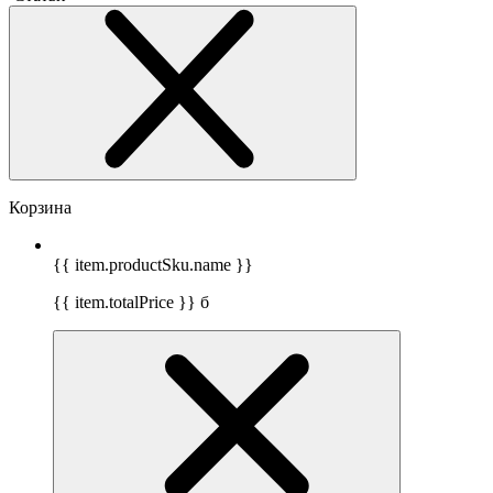
Корзина
{{ item.productSku.name }}
{{ item.totalPrice }}
б