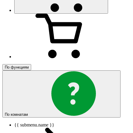
По функциям
По комнатам
{{ submenu.name }}