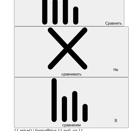
Сравнить
Не
сравнивать
В
сравнении
{{ price() | formatPrice }}
руб.
от {{