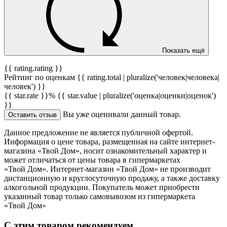
Показать ещё
{{ rating.rating }}
Рейтинг по оценкам {{ rating.total | pluralize('человек|человека|
человек') }}
{{ star.rate }}%
{{ star.value | pluralize('оценка|оценки|оценок')
}}
Вы уже оценивали данный товар.
Оставить отзыв
Данное предложение не является публичной офертой.
Информация о цене товара, размещенная на сайте интернет-
магазина «Твой Дом», носит ознакомительный характер и
может отличаться от цены товара в гипермаркетах
«Твой Дом». Интернет-магазин «Твой Дом» не производит
дистанционную и круглосуточную продажу, а также доставку
алкогольной продукции. Покупатель может приобрести
указанный товар только самовывозом из гипермаркета
«Твой Дом»
С этим товаром рекомендуем