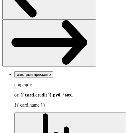
Быстрый просмотр
в кредит
от {{ card.credit }}
руб.
/ мес.
{{ card.name }}