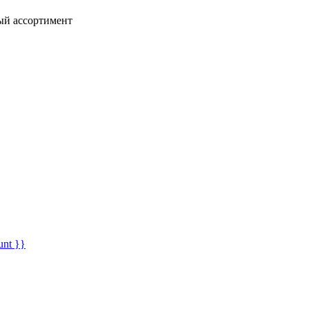
ный ассортимент
unt }}