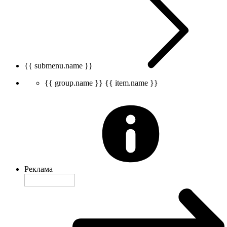
{{ submenu.name }}
{{ group.name }}
{{ item.name }}
Реклама