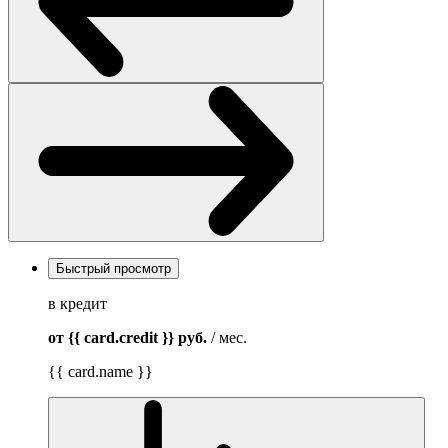
Быстрый просмотр
в кредит
от {{ card.credit }}
руб.
/ мес.
{{ card.name }}