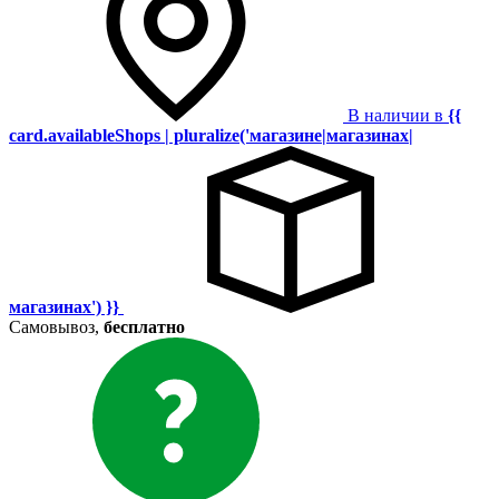
В наличии в
{{
card.availableShops | pluralize('магазине|магазинах|
магазинах') }}
Самовывоз,
бесплатно