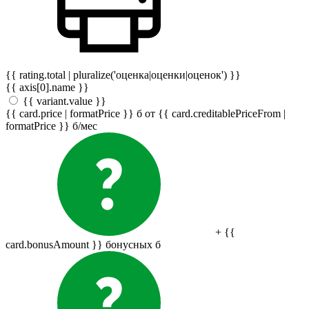
{{ rating.total | pluralize('оценка|оценки|оценок') }}
{{ axis[0].name }}
{{ variant.value }}
{{ card.price | formatPrice }}
б
от {{ card.creditablePriceFrom |
formatPrice }}
б
/мес
+ {{
card.bonusAmount }} бонусных
б