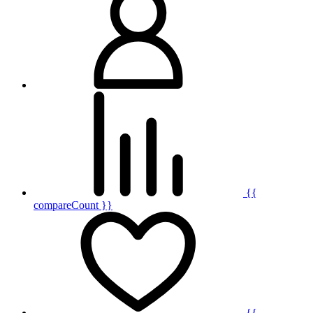
{{
compareCount }}
{{