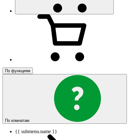
По функциям
По комнатам
{{ submenu.name }}