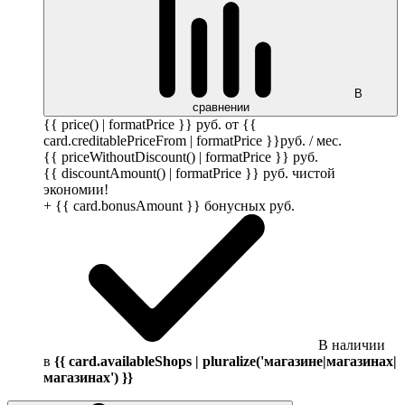
В
сравнении
{{ price() | formatPrice }}
руб.
от {{
card.creditablePriceFrom | formatPrice }}
руб.
/ мес.
{{ priceWithoutDiscount() | formatPrice }}
руб.
{{ discountAmount() | formatPrice }}
руб.
чистой
экономии!
+ {{ card.bonusAmount }} бонусных
руб.
В наличии
в
{{ card.availableShops | pluralize('магазине|магазинах|
магазинах') }}