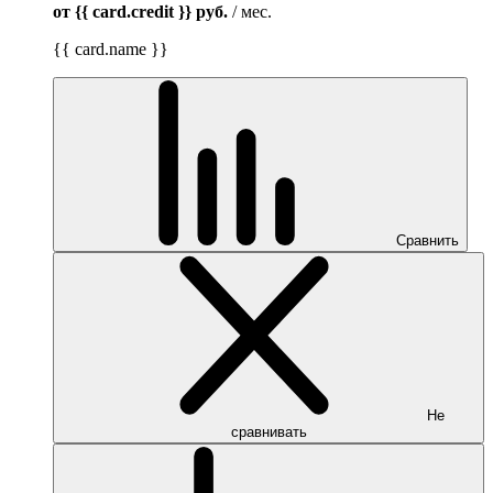
от {{ card.credit }}
руб.
/ мес.
{{ card.name }}
Сравнить
Не
сравнивать