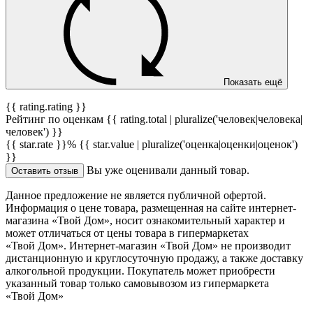
Показать ещё
{{ rating.rating }}
Рейтинг по оценкам {{ rating.total | pluralize('человек|человека|
человек') }}
{{ star.rate }}%
{{ star.value | pluralize('оценка|оценки|оценок')
}}
Вы уже оценивали данный товар.
Оставить отзыв
Данное предложение не является публичной офертой.
Информация о цене товара, размещенная на сайте интернет-
магазина «Твой Дом», носит ознакомительный характер и
может отличаться от цены товара в гипермаркетах
«Твой Дом». Интернет-магазин «Твой Дом» не производит
дистанционную и круглосуточную продажу, а также доставку
алкогольной продукции. Покупатель может приобрести
указанный товар только самовывозом из гипермаркета
«Твой Дом»