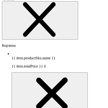
Корзина
{{ item.productSku.name }}
{{ item.totalPrice }}
б