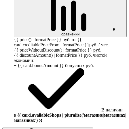
В
сравнении
{{ price() | formatPrice }}
руб.
от {{
card.creditablePriceFrom | formatPrice }}
руб.
/ мес.
{{ priceWithoutDiscount() | formatPrice }}
руб.
{{ discountAmount() | formatPrice }}
руб.
чистой
экономии!
+ {{ card.bonusAmount }} бонусных
руб.
В наличии
в
{{ card.availableShops | pluralize('магазине|магазинах|
магазинах') }}