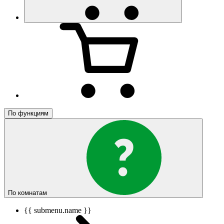
По функциям
По комнатам
{{ submenu.name }}