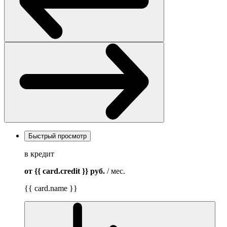
Быстрый просмотр
в кредит
от {{ card.credit }}
руб.
/ мес.
{{ card.name }}