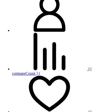
{{
compareCount }}
{{