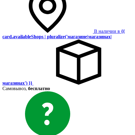
В наличии в
{{
card.availableShops | pluralize('магазине|магазинах|
магазинах') }}
Самовывоз,
бесплатно