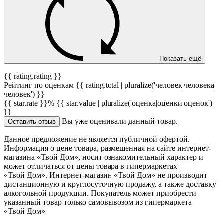
Показать ещё
{{ rating.rating }}
Рейтинг по оценкам {{ rating.total | pluralize('человек|человека|
человек') }}
{{ star.rate }}%
{{ star.value | pluralize('оценка|оценки|оценок')
}}
Вы уже оценивали данный товар.
Оставить отзыв
Данное предложение не является публичной офертой.
Информация о цене товара, размещенная на сайте интернет-
магазина «Твой Дом», носит ознакомительный характер и
может отличаться от цены товара в гипермаркетах
«Твой Дом». Интернет-магазин «Твой Дом» не производит
дистанционную и круглосуточную продажу, а также доставку
алкогольной продукции. Покупатель может приобрести
указанный товар только самовывозом из гипермаркета
«Твой Дом»