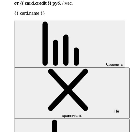
от {{ card.credit }}
руб.
/ мес.
{{ card.name }}
Сравнить
Не
сравнивать