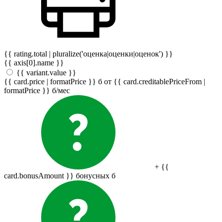
{{ rating.total | pluralize('оценка|оценки|оценок') }}
{{ axis[0].name }}
{{ variant.value }}
{{ card.price | formatPrice }}
б
от {{ card.creditablePriceFrom |
formatPrice }}
б
/мес
+ {{
card.bonusAmount }} бонусных
б