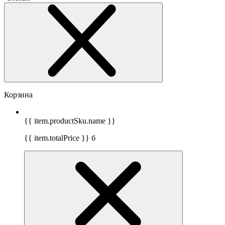
Корзина
{{ item.productSku.name }}
{{ item.totalPrice }}
б