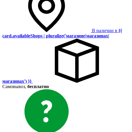
В наличии в
{{
card.availableShops | pluralize('магазине|магазинах|
магазинах') }}
Самовывоз,
бесплатно