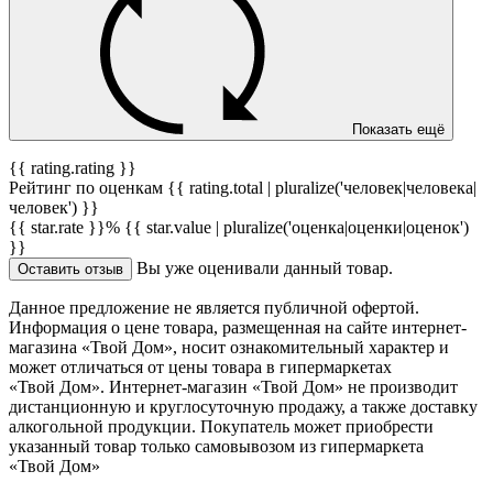
Показать ещё
{{ rating.rating }}
Рейтинг по оценкам {{ rating.total | pluralize('человек|человека|
человек') }}
{{ star.rate }}%
{{ star.value | pluralize('оценка|оценки|оценок')
}}
Вы уже оценивали данный товар.
Оставить отзыв
Данное предложение не является публичной офертой.
Информация о цене товара, размещенная на сайте интернет-
магазина «Твой Дом», носит ознакомительный характер и
может отличаться от цены товара в гипермаркетах
«Твой Дом». Интернет-магазин «Твой Дом» не производит
дистанционную и круглосуточную продажу, а также доставку
алкогольной продукции. Покупатель может приобрести
указанный товар только самовывозом из гипермаркета
«Твой Дом»