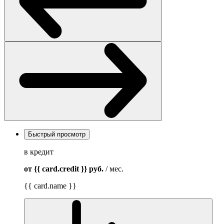
Быстрый просмотр
в кредит
от {{ card.credit }}
руб.
/ мес.
{{ card.name }}