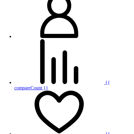
{{
compareCount }}
{{