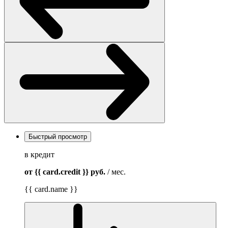
Быстрый просмотр
в кредит
от {{ card.credit }}
руб.
/ мес.
{{ card.name }}