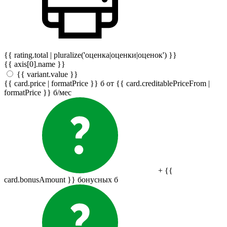
{{ rating.total | pluralize('оценка|оценки|оценок') }}
{{ axis[0].name }}
{{ variant.value }}
{{ card.price | formatPrice }}
б
от {{ card.creditablePriceFrom |
formatPrice }}
б
/мес
+ {{
card.bonusAmount }} бонусных
б