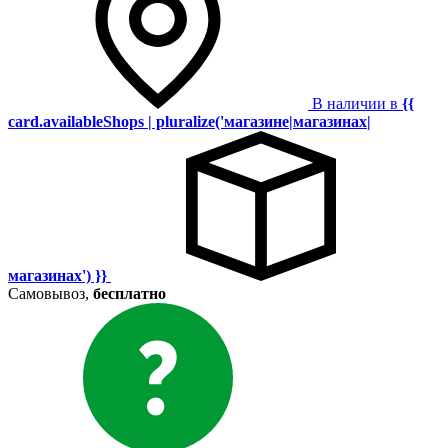
В наличии в
{{
card.availableShops | pluralize('магазине|магазинах|
магазинах') }}
Самовывоз,
бесплатно