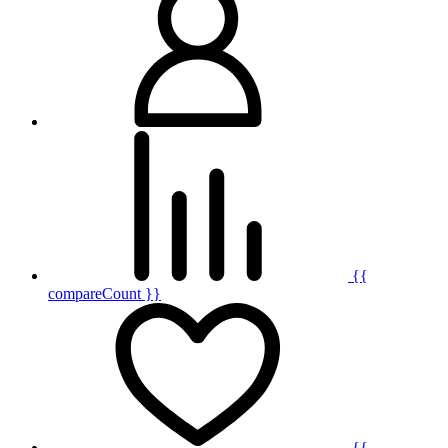
{{
compareCount }}
{{