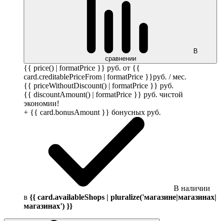
В
сравнении
{{ price() | formatPrice }}
руб.
от {{
card.creditablePriceFrom | formatPrice }}
руб.
/ мес.
{{ priceWithoutDiscount() | formatPrice }}
руб.
{{ discountAmount() | formatPrice }}
руб.
чистой
экономии!
+ {{ card.bonusAmount }} бонусных
руб.
В наличии
в
{{ card.availableShops | pluralize('магазине|магазинах|
магазинах') }}