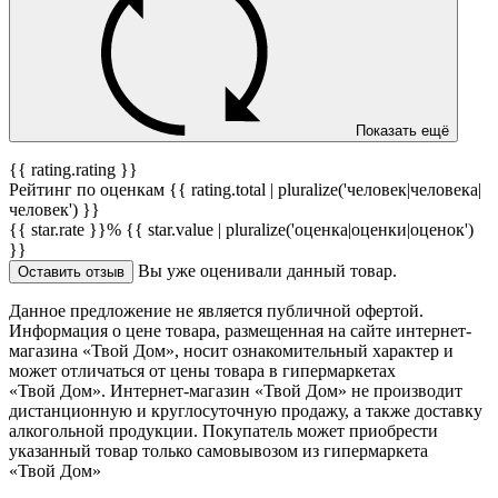
Показать ещё
{{ rating.rating }}
Рейтинг по оценкам {{ rating.total | pluralize('человек|человека|
человек') }}
{{ star.rate }}%
{{ star.value | pluralize('оценка|оценки|оценок')
}}
Вы уже оценивали данный товар.
Оставить отзыв
Данное предложение не является публичной офертой.
Информация о цене товара, размещенная на сайте интернет-
магазина «Твой Дом», носит ознакомительный характер и
может отличаться от цены товара в гипермаркетах
«Твой Дом». Интернет-магазин «Твой Дом» не производит
дистанционную и круглосуточную продажу, а также доставку
алкогольной продукции. Покупатель может приобрести
указанный товар только самовывозом из гипермаркета
«Твой Дом»