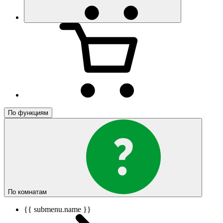
По функциям
По комнатам
{{ submenu.name }}