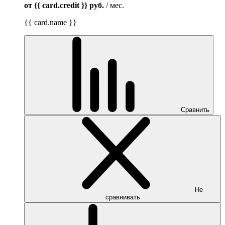
от {{ card.credit }}
руб.
/ мес.
{{ card.name }}
Сравнить
Не
сравнивать