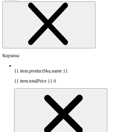
Корзина
{{ item.productSku.name }}
{{ item.totalPrice }}
б