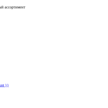
ный ассортимент
unt }}