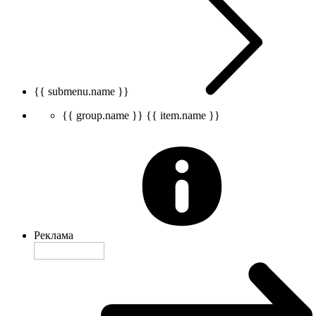
{{ submenu.name }}
{{ group.name }}
{{ item.name }}
Реклама