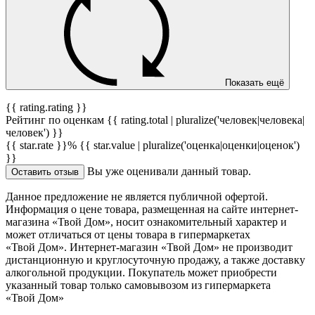
Показать ещё
{{ rating.rating }}
Рейтинг по оценкам {{ rating.total | pluralize('человек|человека|
человек') }}
{{ star.rate }}%
{{ star.value | pluralize('оценка|оценки|оценок')
}}
Вы уже оценивали данный товар.
Оставить отзыв
Данное предложение не является публичной офертой.
Информация о цене товара, размещенная на сайте интернет-
магазина «Твой Дом», носит ознакомительный характер и
может отличаться от цены товара в гипермаркетах
«Твой Дом». Интернет-магазин «Твой Дом» не производит
дистанционную и круглосуточную продажу, а также доставку
алкогольной продукции. Покупатель может приобрести
указанный товар только самовывозом из гипермаркета
«Твой Дом»