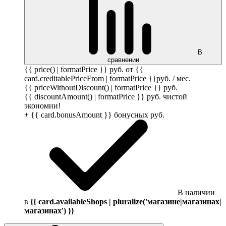
В
сравнении
{{ price() | formatPrice }}
руб.
от {{
card.creditablePriceFrom | formatPrice }}
руб.
/ мес.
{{ priceWithoutDiscount() | formatPrice }}
руб.
{{ discountAmount() | formatPrice }}
руб.
чистой
экономии!
+ {{ card.bonusAmount }} бонусных
руб.
В наличии
в
{{ card.availableShops | pluralize('магазине|магазинах|
магазинах') }}