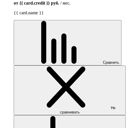
от {{ card.credit }}
руб.
/ мес.
{{ card.name }}
Сравнить
Не
сравнивать