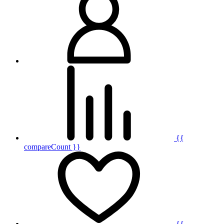
{{
compareCount }}
{{