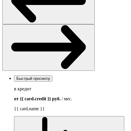
Быстрый просмотр
в кредит
от {{ card.credit }}
руб.
/ мес.
{{ card.name }}