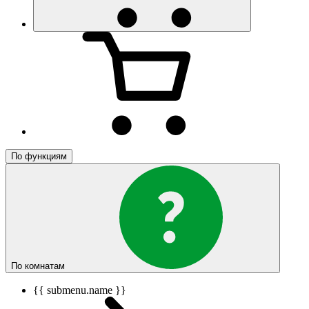
По функциям
По комнатам
{{ submenu.name }}