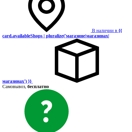
В наличии в
{{
card.availableShops | pluralize('магазине|магазинах|
магазинах') }}
Самовывоз,
бесплатно