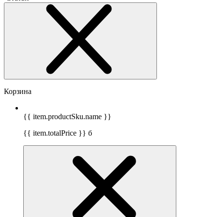
Корзина
{{ item.productSku.name }}
{{ item.totalPrice }}
б