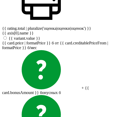
{{ rating.total | pluralize('оценка|оценки|оценок') }}
{{ axis[0].name }}
{{ variant.value }}
{{ card.price | formatPrice }}
б
от {{ card.creditablePriceFrom |
formatPrice }}
б
/мес
+ {{
card.bonusAmount }} бонусных
б