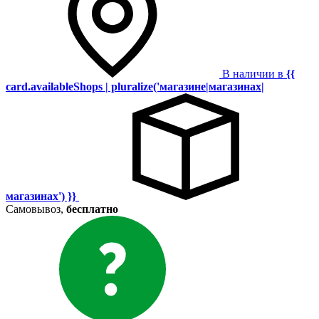
В наличии в
{{
card.availableShops | pluralize('магазине|магазинах|
магазинах') }}
Самовывоз,
бесплатно