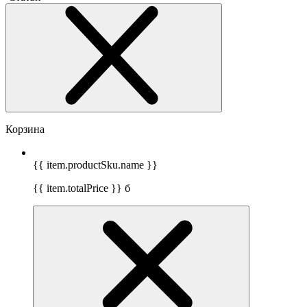
Корзина
{{ item.productSku.name }}
{{ item.totalPrice }}
б