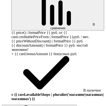
В
сравнении
{{ price() | formatPrice }}
руб.
от {{
card.creditablePriceFrom | formatPrice }}
руб.
/ мес.
{{ priceWithoutDiscount() | formatPrice }}
руб.
{{ discountAmount() | formatPrice }}
руб.
чистой
экономии!
+ {{ card.bonusAmount }} бонусных
руб.
В наличии
в
{{ card.availableShops | pluralize('магазине|магазинах|
магазинах') }}