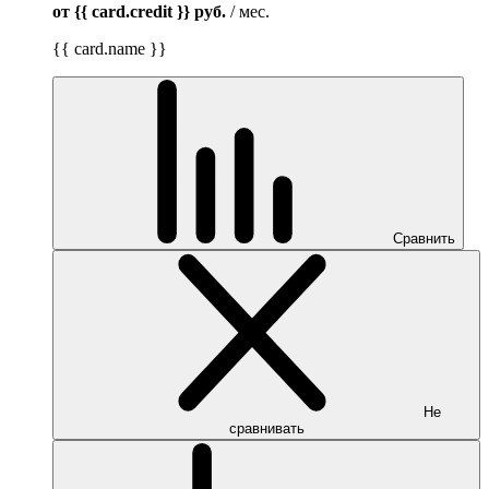
от {{ card.credit }}
руб.
/ мес.
{{ card.name }}
Сравнить
Не
сравнивать