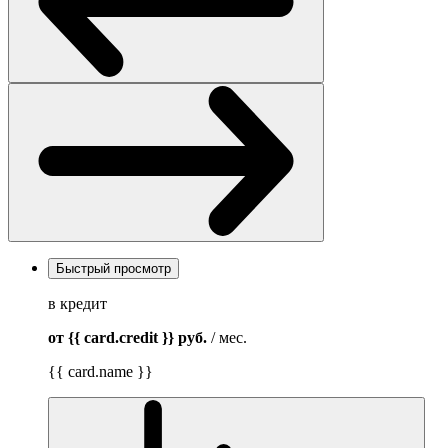
Быстрый просмотр
в кредит
от {{ card.credit }}
руб.
/ мес.
{{ card.name }}