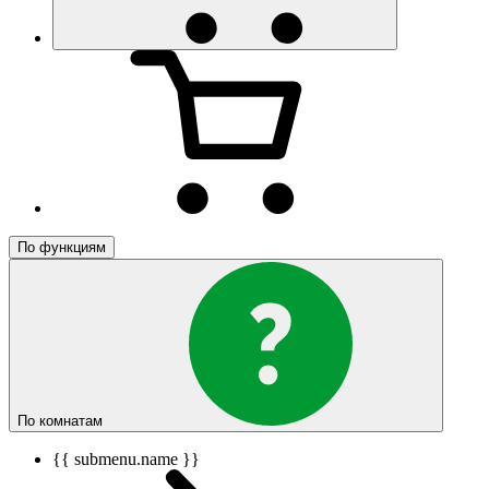
По функциям
По комнатам
{{ submenu.name }}