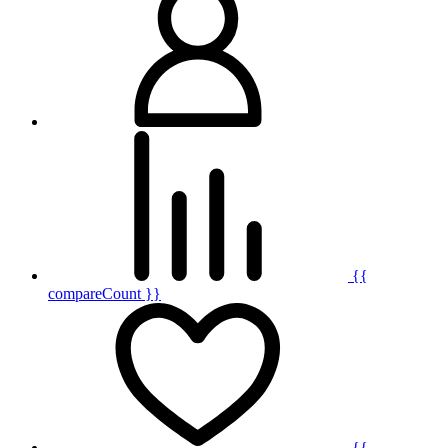
{{
compareCount }}
{{