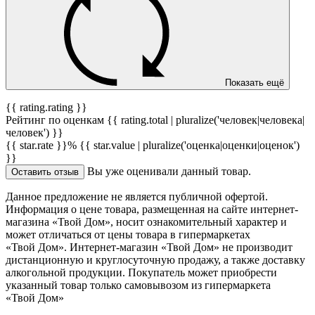
Показать ещё
{{ rating.rating }}
Рейтинг по оценкам {{ rating.total | pluralize('человек|человека|
человек') }}
{{ star.rate }}%
{{ star.value | pluralize('оценка|оценки|оценок')
}}
Вы уже оценивали данный товар.
Оставить отзыв
Данное предложение не является публичной офертой.
Информация о цене товара, размещенная на сайте интернет-
магазина «Твой Дом», носит ознакомительный характер и
может отличаться от цены товара в гипермаркетах
«Твой Дом». Интернет-магазин «Твой Дом» не производит
дистанционную и круглосуточную продажу, а также доставку
алкогольной продукции. Покупатель может приобрести
указанный товар только самовывозом из гипермаркета
«Твой Дом»