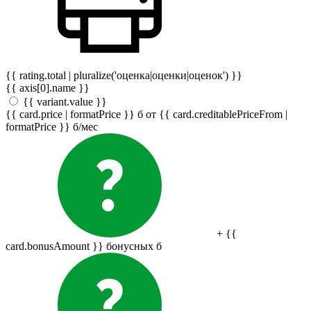
{{ rating.total | pluralize('оценка|оценки|оценок') }}
{{ axis[0].name }}
{{ variant.value }}
{{ card.price | formatPrice }}
б
от {{ card.creditablePriceFrom |
formatPrice }}
б
/мес
+ {{
card.bonusAmount }} бонусных
б