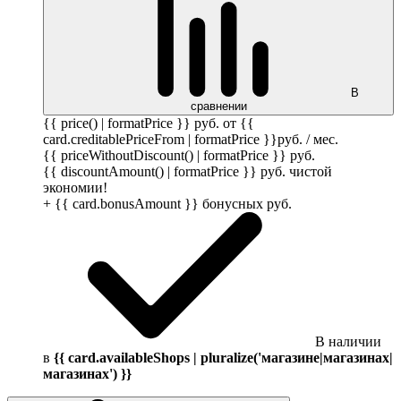
В
сравнении
{{ price() | formatPrice }}
руб.
от {{
card.creditablePriceFrom | formatPrice }}
руб.
/ мес.
{{ priceWithoutDiscount() | formatPrice }}
руб.
{{ discountAmount() | formatPrice }}
руб.
чистой
экономии!
+ {{ card.bonusAmount }} бонусных
руб.
В наличии
в
{{ card.availableShops | pluralize('магазине|магазинах|
магазинах') }}