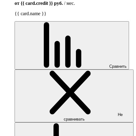
от {{ card.credit }}
руб.
/ мес.
{{ card.name }}
Сравнить
Не
сравнивать