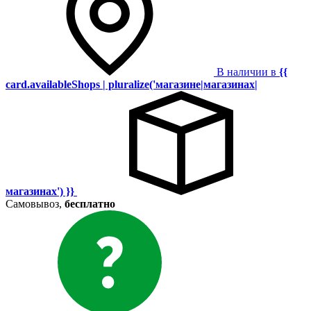
В наличии в
{{
card.availableShops | pluralize('магазине|магазинах|
магазинах') }}
Самовывоз,
бесплатно