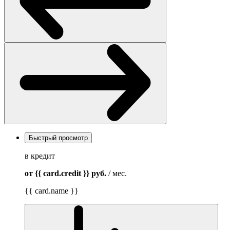
Быстрый просмотр
в кредит
от {{ card.credit }}
руб.
/ мес.
{{ card.name }}