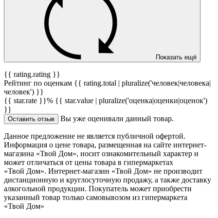
Показать ещё
{{ rating.rating }}
Рейтинг по оценкам {{ rating.total | pluralize('человек|человека|
человек') }}
{{ star.rate }}%
{{ star.value | pluralize('оценка|оценки|оценок')
}}
Вы уже оценивали данный товар.
Оставить отзыв
Данное предложение не является публичной офертой.
Информация о цене товара, размещенная на сайте интернет-
магазина «Твой Дом», носит ознакомительный характер и
может отличаться от цены товара в гипермаркетах
«Твой Дом». Интернет-магазин «Твой Дом» не производит
дистанционную и круглосуточную продажу, а также доставку
алкогольной продукции. Покупатель может приобрести
указанный товар только самовывозом из гипермаркета
«Твой Дом»