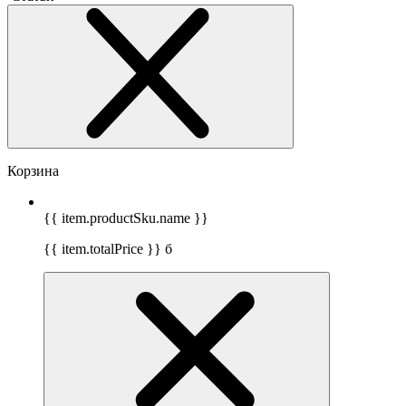
Корзина
{{ item.productSku.name }}
{{ item.totalPrice }}
б