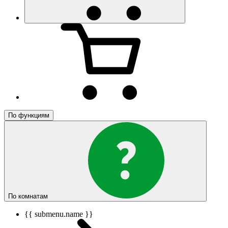
По функциям
По комнатам
{{ submenu.name }}