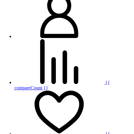
{{
compareCount }}
{{