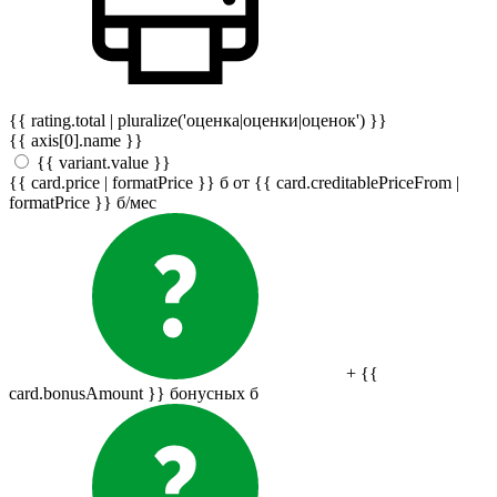
{{ rating.total | pluralize('оценка|оценки|оценок') }}
{{ axis[0].name }}
{{ variant.value }}
{{ card.price | formatPrice }}
б
от {{ card.creditablePriceFrom |
formatPrice }}
б
/мес
+ {{
card.bonusAmount }} бонусных
б