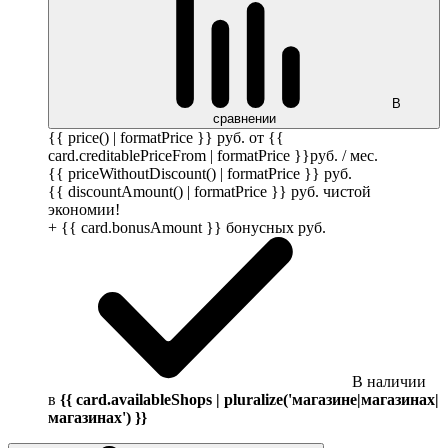
В
сравнении
{{ price() | formatPrice }}
руб.
от {{
card.creditablePriceFrom | formatPrice }}
руб.
/ мес.
{{ priceWithoutDiscount() | formatPrice }}
руб.
{{ discountAmount() | formatPrice }}
руб.
чистой
экономии!
+ {{ card.bonusAmount }} бонусных
руб.
В наличии
в
{{ card.availableShops | pluralize('магазине|магазинах|
магазинах') }}