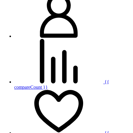
{{
compareCount }}
{{