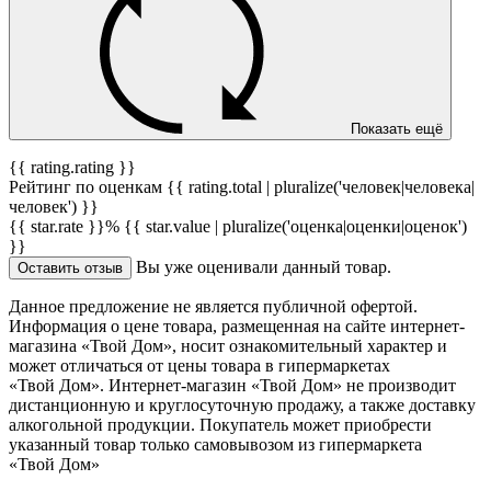
Показать ещё
{{ rating.rating }}
Рейтинг по оценкам {{ rating.total | pluralize('человек|человека|
человек') }}
{{ star.rate }}%
{{ star.value | pluralize('оценка|оценки|оценок')
}}
Вы уже оценивали данный товар.
Оставить отзыв
Данное предложение не является публичной офертой.
Информация о цене товара, размещенная на сайте интернет-
магазина «Твой Дом», носит ознакомительный характер и
может отличаться от цены товара в гипермаркетах
«Твой Дом». Интернет-магазин «Твой Дом» не производит
дистанционную и круглосуточную продажу, а также доставку
алкогольной продукции. Покупатель может приобрести
указанный товар только самовывозом из гипермаркета
«Твой Дом»