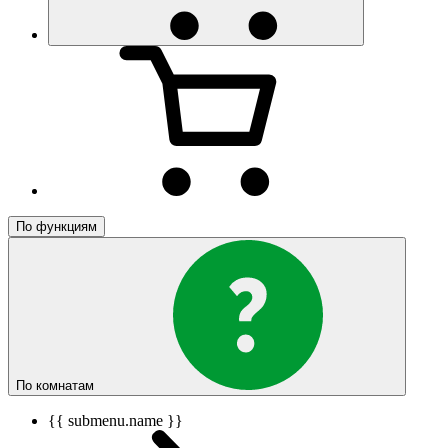
По функциям
По комнатам
{{ submenu.name }}