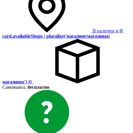
В наличии в
{{
card.availableShops | pluralize('магазине|магазинах|
магазинах') }}
Самовывоз,
бесплатно