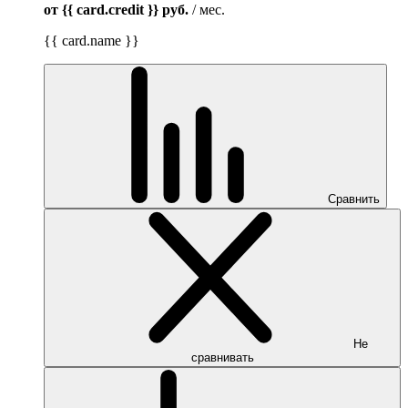
от {{ card.credit }}
руб.
/ мес.
{{ card.name }}
Сравнить
Не
сравнивать