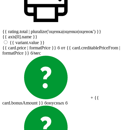
{{ rating.total | pluralize('оценка|оценки|оценок') }}
{{ axis[0].name }}
{{ variant.value }}
{{ card.price | formatPrice }}
б
от {{ card.creditablePriceFrom |
formatPrice }}
б
/мес
+ {{
card.bonusAmount }} бонусных
б