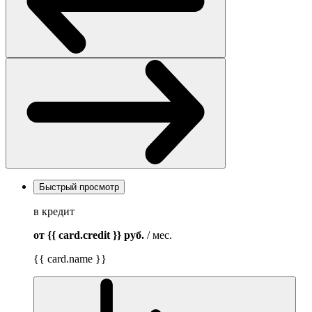
Быстрый просмотр
в кредит
от {{ card.credit }}
руб.
/ мес.
{{ card.name }}