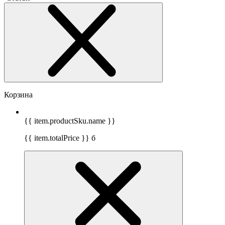
Корзина
{{ item.productSku.name }}
{{ item.totalPrice }}
б