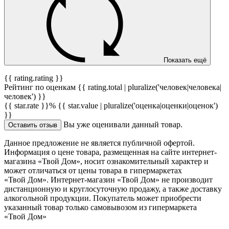
Показать ещё
{{ rating.rating }}
Рейтинг по оценкам {{ rating.total | pluralize('человек|человека|
человек') }}
{{ star.rate }}%
{{ star.value | pluralize('оценка|оценки|оценок')
}}
Вы уже оценивали данный товар.
Оставить отзыв
Данное предложение не является публичной офертой.
Информация о цене товара, размещенная на сайте интернет-
магазина «Твой Дом», носит ознакомительный характер и
может отличаться от цены товара в гипермаркетах
«Твой Дом». Интернет-магазин «Твой Дом» не производит
дистанционную и круглосуточную продажу, а также доставку
алкогольной продукции. Покупатель может приобрести
указанный товар только самовывозом из гипермаркета
«Твой Дом»