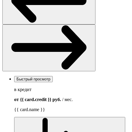
Быстрый просмотр
в кредит
от {{ card.credit }}
руб.
/ мес.
{{ card.name }}