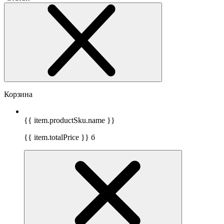
Корзина
{{ item.productSku.name }}
{{ item.totalPrice }}
б