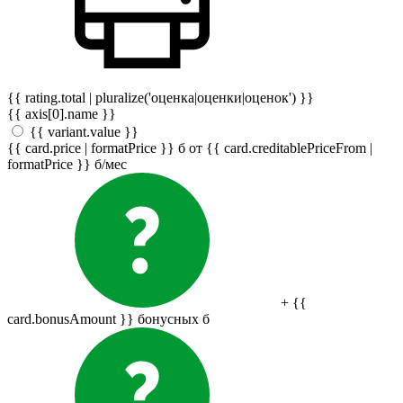
{{ rating.total | pluralize('оценка|оценки|оценок') }}
{{ axis[0].name }}
{{ variant.value }}
{{ card.price | formatPrice }}
б
от {{ card.creditablePriceFrom |
formatPrice }}
б
/мес
+ {{
card.bonusAmount }} бонусных
б