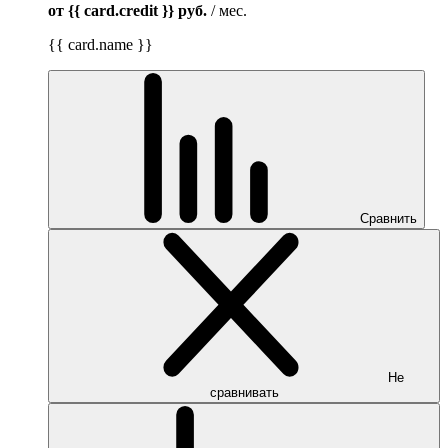
от {{ card.credit }}
руб.
/ мес.
{{ card.name }}
Сравнить
Не
сравнивать