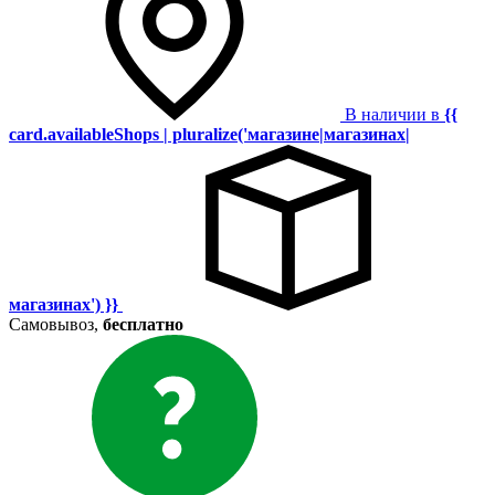
В наличии в
{{
card.availableShops | pluralize('магазине|магазинах|
магазинах') }}
Самовывоз,
бесплатно