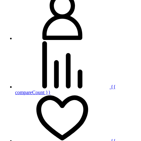
{{
compareCount }}
{{