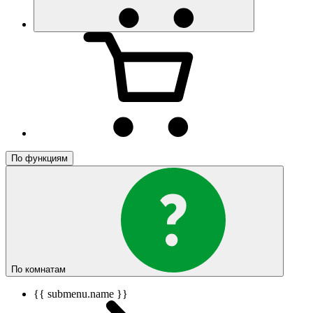
По функциям
По комнатам
{{ submenu.name }}