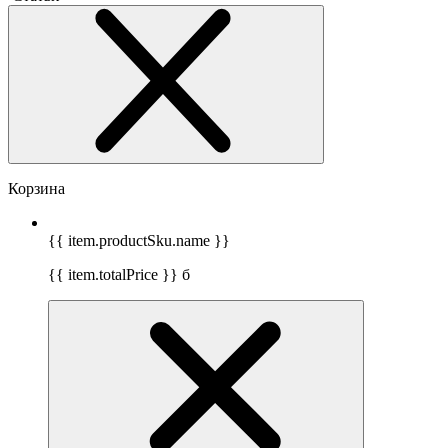
Корзина
{{ item.productSku.name }}
{{ item.totalPrice }}
б