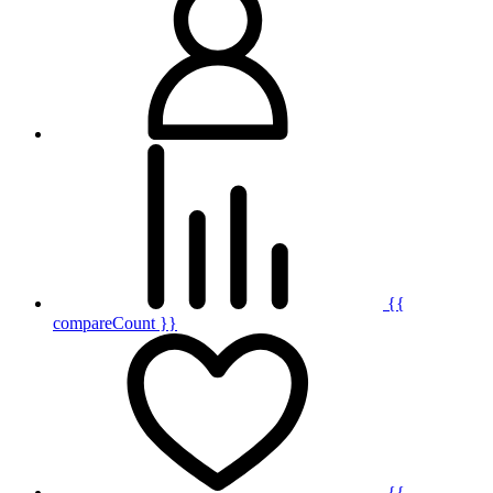
{{
compareCount }}
{{