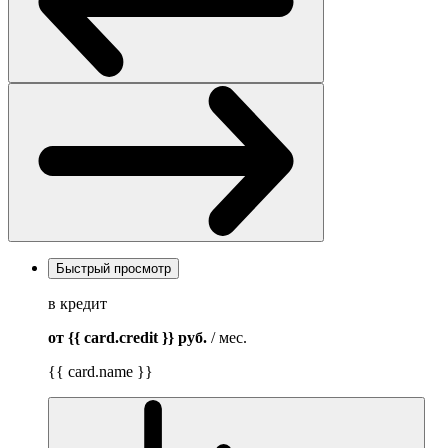
Быстрый просмотр
в кредит
от {{ card.credit }}
руб.
/ мес.
{{ card.name }}