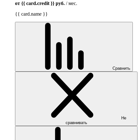
от {{ card.credit }}
руб.
/ мес.
{{ card.name }}
Сравнить
Не
сравнивать