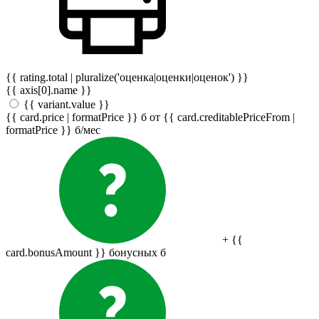
{{ rating.total | pluralize('оценка|оценки|оценок') }}
{{ axis[0].name }}
{{ variant.value }}
{{ card.price | formatPrice }}
б
от {{ card.creditablePriceFrom |
formatPrice }}
б
/мес
+ {{
card.bonusAmount }} бонусных
б