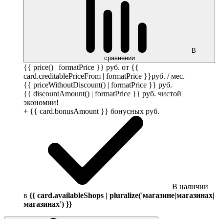
В
сравнении
{{ price() | formatPrice }}
руб.
от {{
card.creditablePriceFrom | formatPrice }}
руб.
/ мес.
{{ priceWithoutDiscount() | formatPrice }}
руб.
{{ discountAmount() | formatPrice }}
руб.
чистой
экономии!
+ {{ card.bonusAmount }} бонусных
руб.
В наличии
в
{{ card.availableShops | pluralize('магазине|магазинах|
магазинах') }}