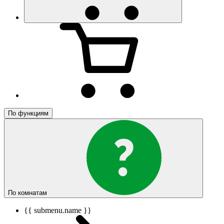
По функциям
По комнатам
{{ submenu.name }}