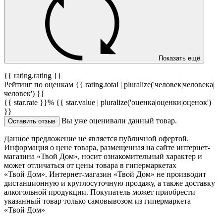
Показать ещё
{{ rating.rating }}
Рейтинг по оценкам {{ rating.total | pluralize('человек|человека|
человек') }}
{{ star.rate }}%
{{ star.value | pluralize('оценка|оценки|оценок')
}}
Вы уже оценивали данный товар.
Оставить отзыв
Данное предложение не является публичной офертой.
Информация о цене товара, размещенная на сайте интернет-
магазина «Твой Дом», носит ознакомительный характер и
может отличаться от цены товара в гипермаркетах
«Твой Дом». Интернет-магазин «Твой Дом» не производит
дистанционную и круглосуточную продажу, а также доставку
алкогольной продукции. Покупатель может приобрести
указанный товар только самовывозом из гипермаркета
«Твой Дом»