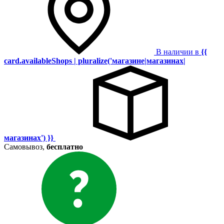
В наличии в
{{
card.availableShops | pluralize('магазине|магазинах|
магазинах') }}
Самовывоз,
бесплатно