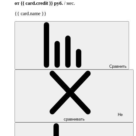
от {{ card.credit }}
руб.
/ мес.
{{ card.name }}
Сравнить
Не
сравнивать