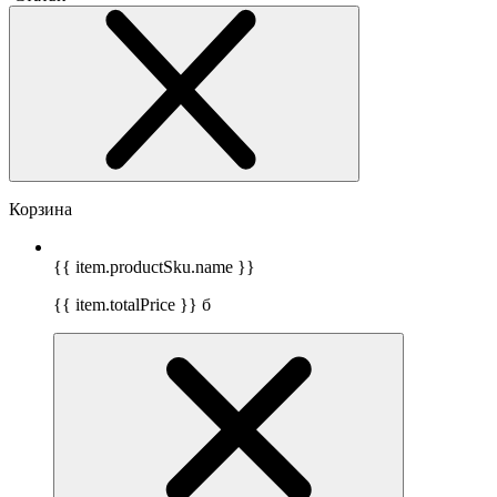
Корзина
{{ item.productSku.name }}
{{ item.totalPrice }}
б