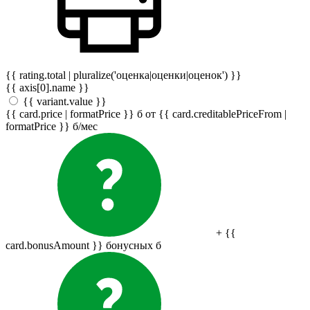
{{ rating.total | pluralize('оценка|оценки|оценок') }}
{{ axis[0].name }}
{{ variant.value }}
{{ card.price | formatPrice }}
б
от {{ card.creditablePriceFrom |
formatPrice }}
б
/мес
+ {{
card.bonusAmount }} бонусных
б