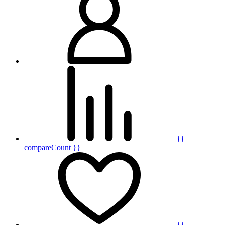
{{
compareCount }}
{{