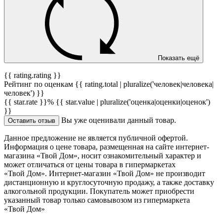
Показать ещё
{{ rating.rating }}
Рейтинг по оценкам {{ rating.total | pluralize('человек|человека|
человек') }}
{{ star.rate }}%
{{ star.value | pluralize('оценка|оценки|оценок')
}}
Вы уже оценивали данный товар.
Оставить отзыв
Данное предложение не является публичной офертой.
Информация о цене товара, размещенная на сайте интернет-
магазина «Твой Дом», носит ознакомительный характер и
может отличаться от цены товара в гипермаркетах
«Твой Дом». Интернет-магазин «Твой Дом» не производит
дистанционную и круглосуточную продажу, а также доставку
алкогольной продукции. Покупатель может приобрести
указанный товар только самовывозом из гипермаркета
«Твой Дом»