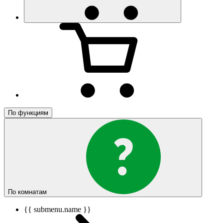
По функциям
По комнатам
{{ submenu.name }}