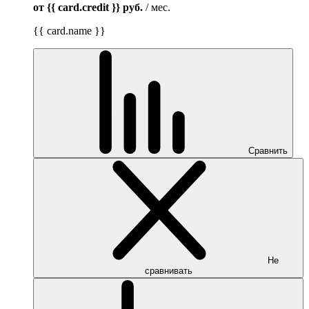
от {{ card.credit }}
руб.
/ мес.
{{ card.name }}
Сравнить
Не
сравнивать