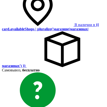
В наличии в
{{
card.availableShops | pluralize('магазине|магазинах|
магазинах') }}
Самовывоз,
бесплатно