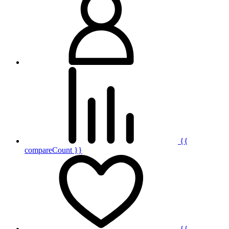
{{
compareCount }}
{{