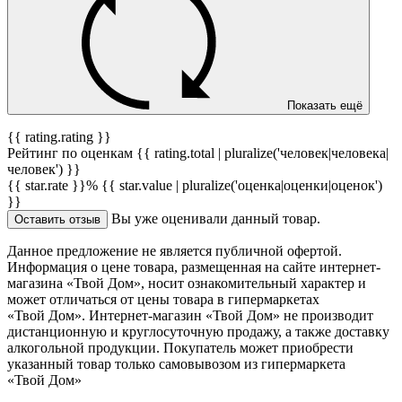
Показать ещё
{{ rating.rating }}
Рейтинг по оценкам {{ rating.total | pluralize('человек|человека|
человек') }}
{{ star.rate }}%
{{ star.value | pluralize('оценка|оценки|оценок')
}}
Вы уже оценивали данный товар.
Оставить отзыв
Данное предложение не является публичной офертой.
Информация о цене товара, размещенная на сайте интернет-
магазина «Твой Дом», носит ознакомительный характер и
может отличаться от цены товара в гипермаркетах
«Твой Дом». Интернет-магазин «Твой Дом» не производит
дистанционную и круглосуточную продажу, а также доставку
алкогольной продукции. Покупатель может приобрести
указанный товар только самовывозом из гипермаркета
«Твой Дом»