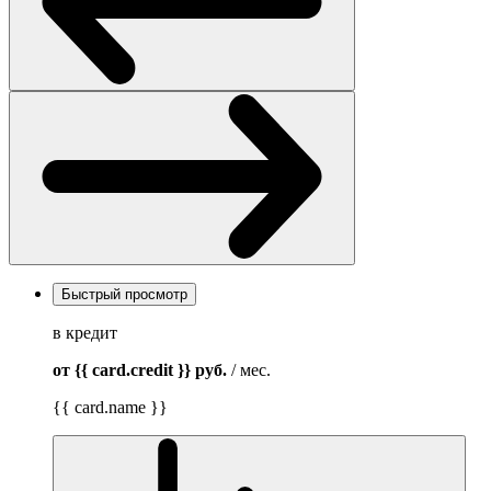
Быстрый просмотр
в кредит
от {{ card.credit }}
руб.
/ мес.
{{ card.name }}