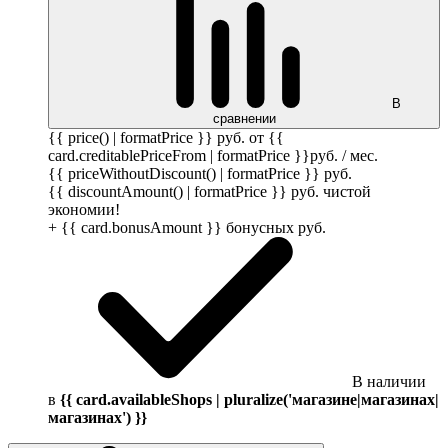
В
сравнении
{{ price() | formatPrice }}
руб.
от {{
card.creditablePriceFrom | formatPrice }}
руб.
/ мес.
{{ priceWithoutDiscount() | formatPrice }}
руб.
{{ discountAmount() | formatPrice }}
руб.
чистой
экономии!
+ {{ card.bonusAmount }} бонусных
руб.
В наличии
в
{{ card.availableShops | pluralize('магазине|магазинах|
магазинах') }}