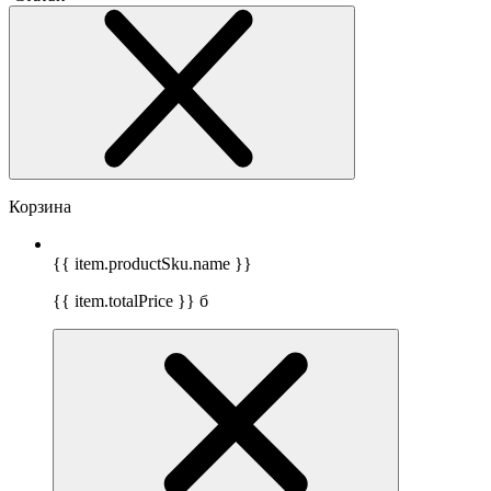
Корзина
{{ item.productSku.name }}
{{ item.totalPrice }}
б