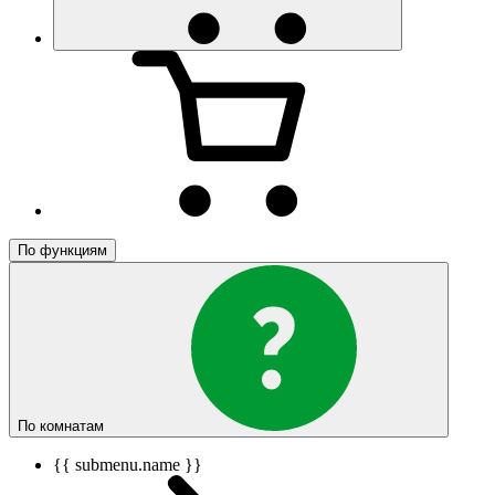
По функциям
По комнатам
{{ submenu.name }}