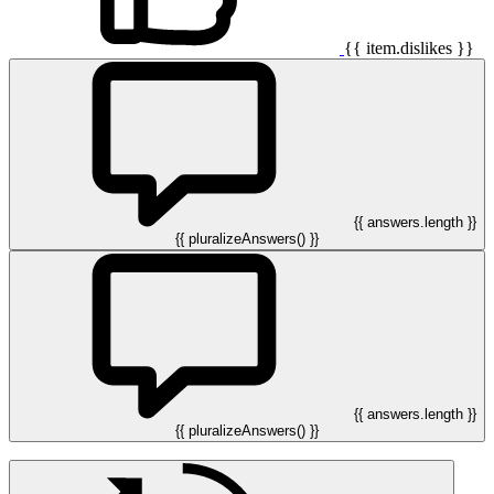
{{ item.dislikes }}
{{ answers.length }}
{{ pluralizeAnswers() }}
{{ answers.length }}
{{ pluralizeAnswers() }}