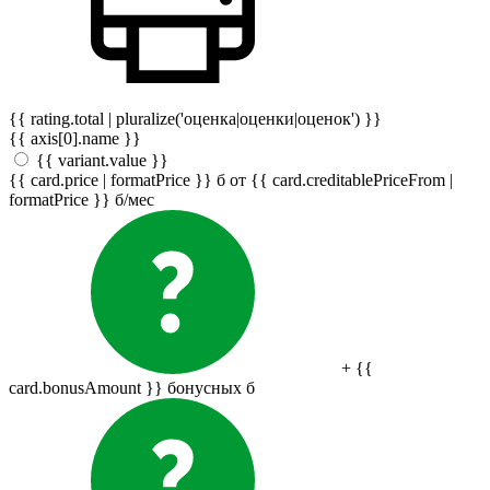
{{ rating.total | pluralize('оценка|оценки|оценок') }}
{{ axis[0].name }}
{{ variant.value }}
{{ card.price | formatPrice }}
б
от {{ card.creditablePriceFrom |
formatPrice }}
б
/мес
+ {{
card.bonusAmount }} бонусных
б