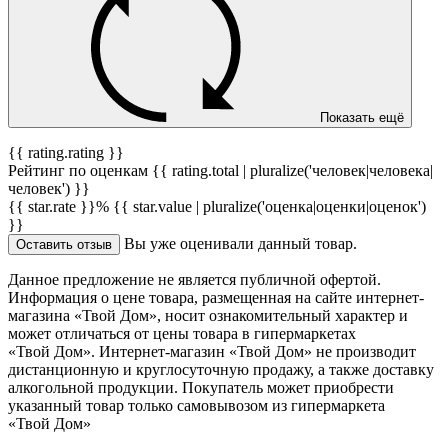
Показать ещё
{{ rating.rating }}
Рейтинг по оценкам {{ rating.total | pluralize('человек|человека|
человек') }}
{{ star.rate }}%
{{ star.value | pluralize('оценка|оценки|оценок')
}}
Вы уже оценивали данный товар.
Оставить отзыв
Данное предложение не является публичной офертой.
Информация о цене товара, размещенная на сайте интернет-
магазина «Твой Дом», носит ознакомительный характер и
может отличаться от цены товара в гипермаркетах
«Твой Дом». Интернет-магазин «Твой Дом» не производит
дистанционную и круглосуточную продажу, а также доставку
алкогольной продукции. Покупатель может приобрести
указанный товар только самовывозом из гипермаркета
«Твой Дом»