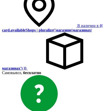
В наличии в
{{
card.availableShops | pluralize('магазине|магазинах|
магазинах') }}
Самовывоз,
бесплатно