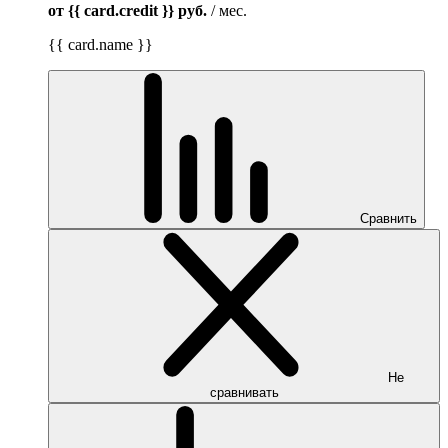
от {{ card.credit }}
руб.
/ мес.
{{ card.name }}
Сравнить
Не
сравнивать