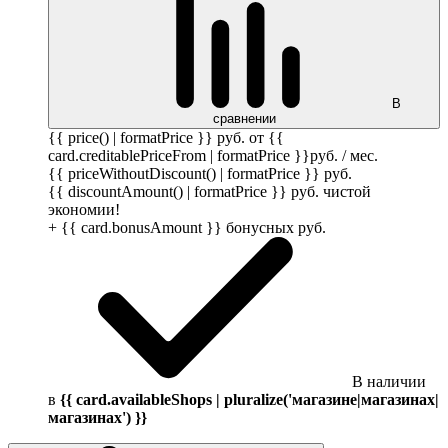
В
сравнении
{{ price() | formatPrice }}
руб.
от {{
card.creditablePriceFrom | formatPrice }}
руб.
/ мес.
{{ priceWithoutDiscount() | formatPrice }}
руб.
{{ discountAmount() | formatPrice }}
руб.
чистой
экономии!
+ {{ card.bonusAmount }} бонусных
руб.
В наличии
в
{{ card.availableShops | pluralize('магазине|магазинах|
магазинах') }}