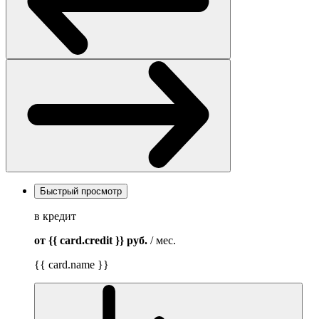
Быстрый просмотр
в кредит
от {{ card.credit }}
руб.
/ мес.
{{ card.name }}