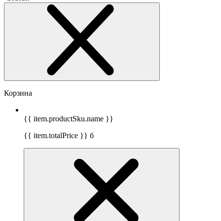
Корзина
{{ item.productSku.name }}
{{ item.totalPrice }}
б