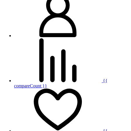
{{
compareCount }}
{{