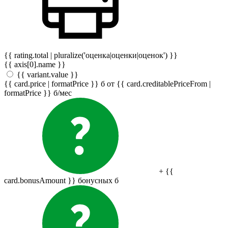
{{ rating.total | pluralize('оценка|оценки|оценок') }}
{{ axis[0].name }}
{{ variant.value }}
{{ card.price | formatPrice }}
б
от {{ card.creditablePriceFrom |
formatPrice }}
б
/мес
+ {{
card.bonusAmount }} бонусных
б