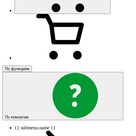
По функциям
По комнатам
{{ submenu.name }}