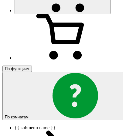
По функциям
По комнатам
{{ submenu.name }}