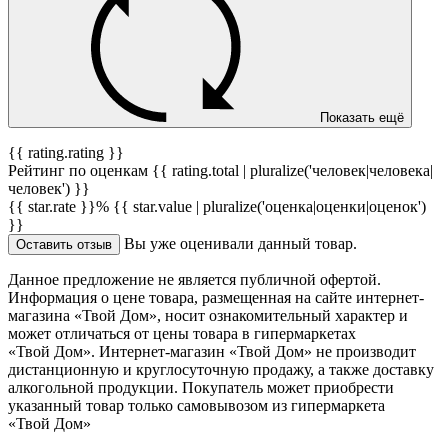
Показать ещё
{{ rating.rating }}
Рейтинг по оценкам {{ rating.total | pluralize('человек|человека|
человек') }}
{{ star.rate }}%
{{ star.value | pluralize('оценка|оценки|оценок')
}}
Вы уже оценивали данный товар.
Оставить отзыв
Данное предложение не является публичной офертой.
Информация о цене товара, размещенная на сайте интернет-
магазина «Твой Дом», носит ознакомительный характер и
может отличаться от цены товара в гипермаркетах
«Твой Дом». Интернет-магазин «Твой Дом» не производит
дистанционную и круглосуточную продажу, а также доставку
алкогольной продукции. Покупатель может приобрести
указанный товар только самовывозом из гипермаркета
«Твой Дом»