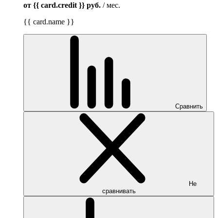
от {{ card.credit }}
руб.
/ мес.
{{ card.name }}
Сравнить
Не
сравнивать