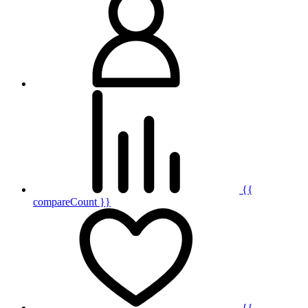
{{
compareCount }}
{{