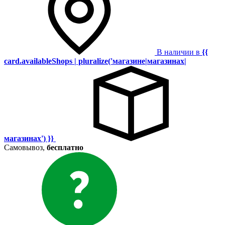
В наличии в
{{
card.availableShops | pluralize('магазине|магазинах|
магазинах') }}
Самовывоз,
бесплатно