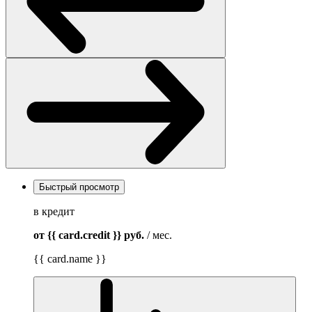
Быстрый просмотр
в кредит
от {{ card.credit }}
руб.
/ мес.
{{ card.name }}