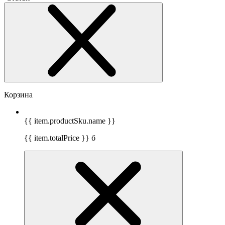
Корзина
{{ item.productSku.name }}
{{ item.totalPrice }}
б