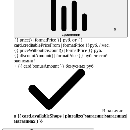
В
сравнении
{{ price() | formatPrice }}
руб.
от {{
card.creditablePriceFrom | formatPrice }}
руб.
/ мес.
{{ priceWithoutDiscount() | formatPrice }}
руб.
{{ discountAmount() | formatPrice }}
руб.
чистой
экономии!
+ {{ card.bonusAmount }} бонусных
руб.
В наличии
в
{{ card.availableShops | pluralize('магазине|магазинах|
магазинах') }}