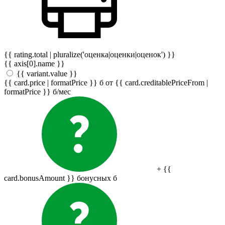
{{ rating.total | pluralize('оценка|оценки|оценок') }}
{{ axis[0].name }}
{{ variant.value }}
{{ card.price | formatPrice }}
б
от {{ card.creditablePriceFrom |
formatPrice }}
б
/мес
+ {{
card.bonusAmount }} бонусных
б