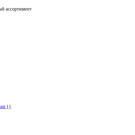
ный ассортимент
unt }}