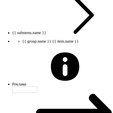
{{ submenu.name }}
{{ group.name }}
{{ item.name }}
Реклама