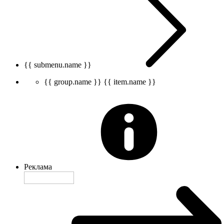
{{ submenu.name }}
{{ group.name }}
{{ item.name }}
Реклама