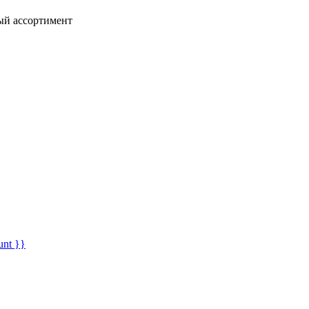
ный ассортимент
unt }}