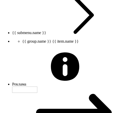
{{ submenu.name }}
{{ group.name }}
{{ item.name }}
Реклама