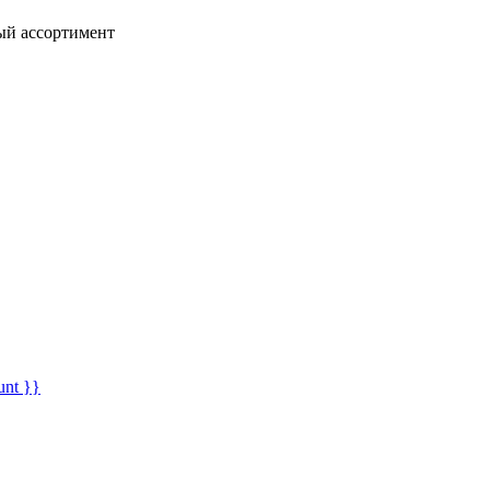
ный ассортимент
unt }}