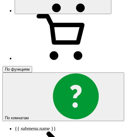
По функциям
По комнатам
{{ submenu.name }}