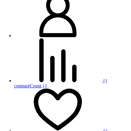
{{
compareCount }}
{{