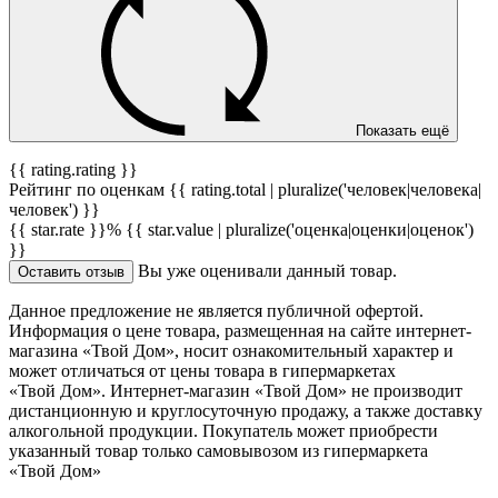
Показать ещё
{{ rating.rating }}
Рейтинг по оценкам {{ rating.total | pluralize('человек|человека|
человек') }}
{{ star.rate }}%
{{ star.value | pluralize('оценка|оценки|оценок')
}}
Вы уже оценивали данный товар.
Оставить отзыв
Данное предложение не является публичной офертой.
Информация о цене товара, размещенная на сайте интернет-
магазина «Твой Дом», носит ознакомительный характер и
может отличаться от цены товара в гипермаркетах
«Твой Дом». Интернет-магазин «Твой Дом» не производит
дистанционную и круглосуточную продажу, а также доставку
алкогольной продукции. Покупатель может приобрести
указанный товар только самовывозом из гипермаркета
«Твой Дом»