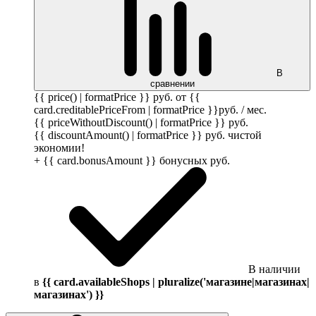
В
сравнении
{{ price() | formatPrice }}
руб.
от {{
card.creditablePriceFrom | formatPrice }}
руб.
/ мес.
{{ priceWithoutDiscount() | formatPrice }}
руб.
{{ discountAmount() | formatPrice }}
руб.
чистой
экономии!
+ {{ card.bonusAmount }} бонусных
руб.
В наличии
в
{{ card.availableShops | pluralize('магазине|магазинах|
магазинах') }}