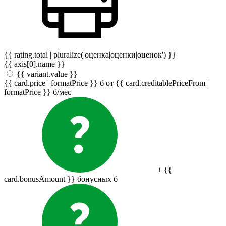
{{ rating.total | pluralize('оценка|оценки|оценок') }}
{{ axis[0].name }}
{{ variant.value }}
{{ card.price | formatPrice }}
б
от {{ card.creditablePriceFrom |
formatPrice }}
б
/мес
+ {{
card.bonusAmount }} бонусных
б