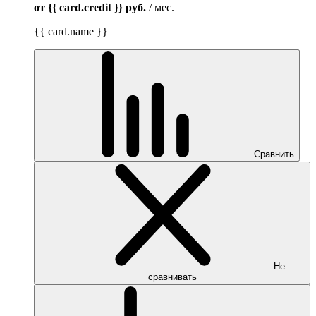
от {{ card.credit }}
руб.
/ мес.
{{ card.name }}
Сравнить
Не
сравнивать