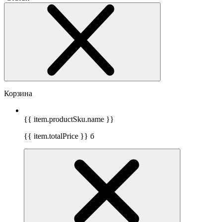
Корзина
{{ item.productSku.name }}
{{ item.totalPrice }}
б