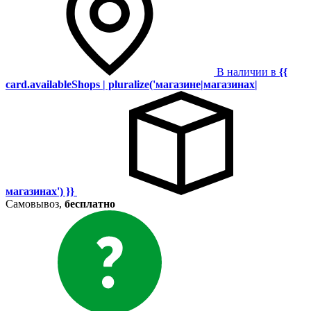
В наличии в
{{
card.availableShops | pluralize('магазине|магазинах|
магазинах') }}
Самовывоз,
бесплатно