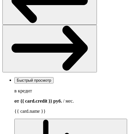
Быстрый просмотр
в кредит
от {{ card.credit }}
руб.
/ мес.
{{ card.name }}