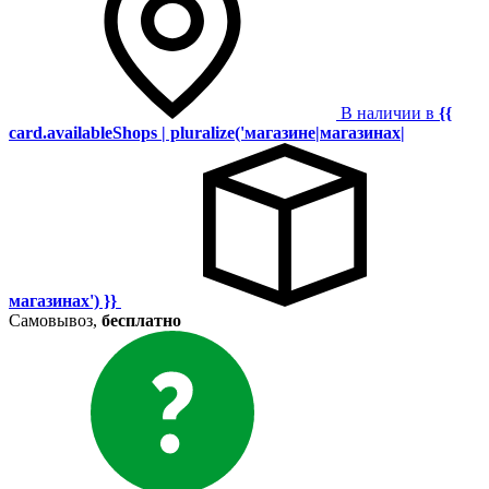
В наличии в
{{
card.availableShops | pluralize('магазине|магазинах|
магазинах') }}
Самовывоз,
бесплатно