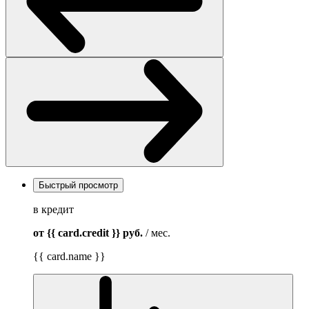
Быстрый просмотр
в кредит
от {{ card.credit }}
руб.
/ мес.
{{ card.name }}