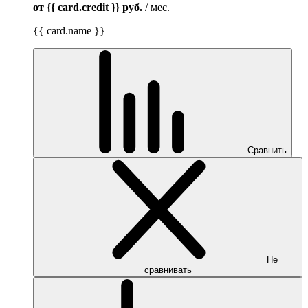
от {{ card.credit }}
руб.
/ мес.
{{ card.name }}
Сравнить
Не
сравнивать