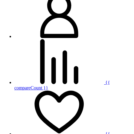
{{
compareCount }}
{{