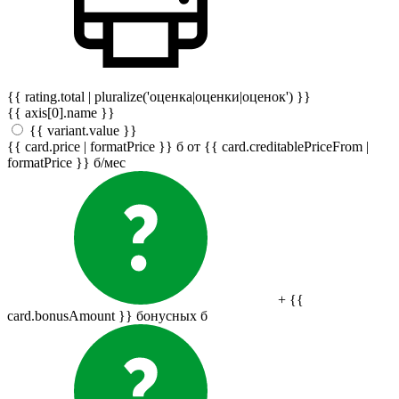
{{ rating.total | pluralize('оценка|оценки|оценок') }}
{{ axis[0].name }}
{{ variant.value }}
{{ card.price | formatPrice }}
б
от {{ card.creditablePriceFrom |
formatPrice }}
б
/мес
+ {{
card.bonusAmount }} бонусных
б