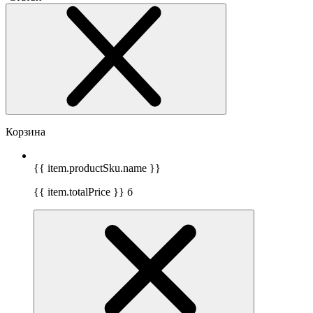
Корзина
{{ item.productSku.name }}
{{ item.totalPrice }}
б