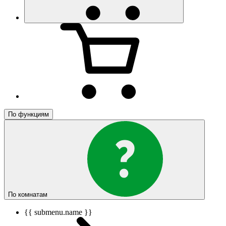
По функциям
По комнатам
{{ submenu.name }}