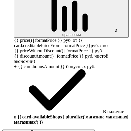
В
сравнении
{{ price() | formatPrice }}
руб.
от {{
card.creditablePriceFrom | formatPrice }}
руб.
/ мес.
{{ priceWithoutDiscount() | formatPrice }}
руб.
{{ discountAmount() | formatPrice }}
руб.
чистой
экономии!
+ {{ card.bonusAmount }} бонусных
руб.
В наличии
в
{{ card.availableShops | pluralize('магазине|магазинах|
магазинах') }}