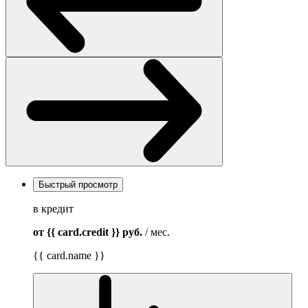
Быстрый просмотр
в кредит
от {{ card.credit }}
руб.
/ мес.
{{ card.name }}