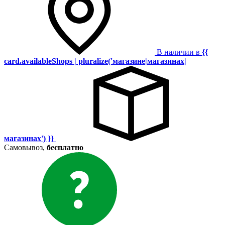
В наличии в
{{
card.availableShops | pluralize('магазине|магазинах|
магазинах') }}
Самовывоз,
бесплатно