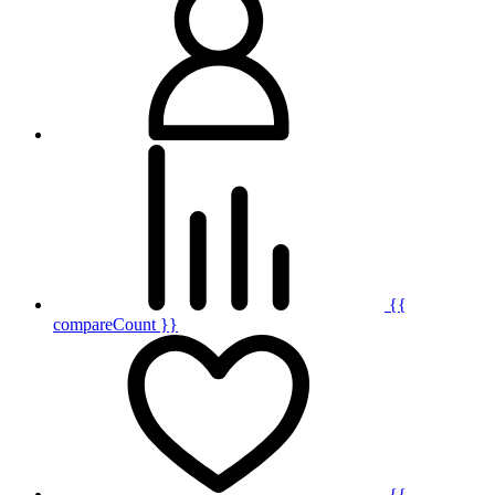
{{
compareCount }}
{{