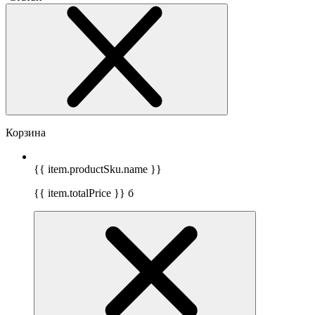
Корзина
{{ item.productSku.name }}
{{ item.totalPrice }}
б