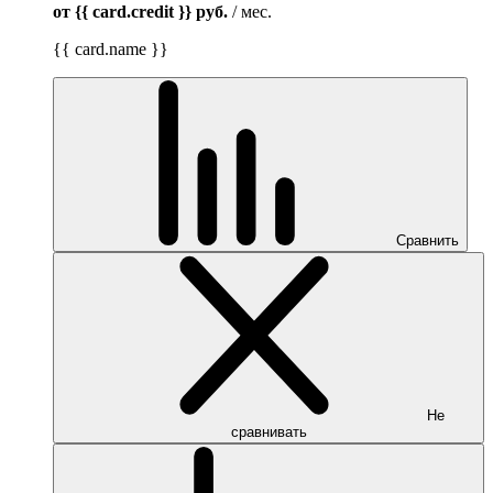
от {{ card.credit }}
руб.
/ мес.
{{ card.name }}
Сравнить
Не
сравнивать