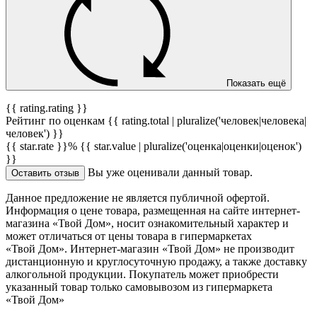
Показать ещё
{{ rating.rating }}
Рейтинг по оценкам {{ rating.total | pluralize('человек|человека|
человек') }}
{{ star.rate }}%
{{ star.value | pluralize('оценка|оценки|оценок')
}}
Вы уже оценивали данный товар.
Оставить отзыв
Данное предложение не является публичной офертой.
Информация о цене товара, размещенная на сайте интернет-
магазина «Твой Дом», носит ознакомительный характер и
может отличаться от цены товара в гипермаркетах
«Твой Дом». Интернет-магазин «Твой Дом» не производит
дистанционную и круглосуточную продажу, а также доставку
алкогольной продукции. Покупатель может приобрести
указанный товар только самовывозом из гипермаркета
«Твой Дом»