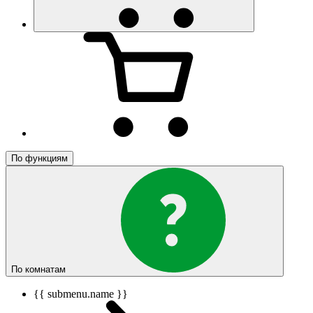
По функциям
По комнатам
{{ submenu.name }}