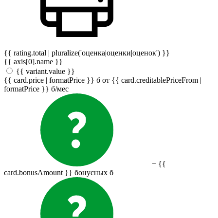
{{ rating.total | pluralize('оценка|оценки|оценок') }}
{{ axis[0].name }}
{{ variant.value }}
{{ card.price | formatPrice }}
б
от {{ card.creditablePriceFrom |
formatPrice }}
б
/мес
+ {{
card.bonusAmount }} бонусных
б